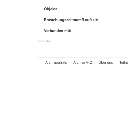
Objekte:
Entstehungszeitraum/Laufzeit:
Verbunden mit:
nach oben
Archivporträts
Archive A–Z
Über uns
Teil