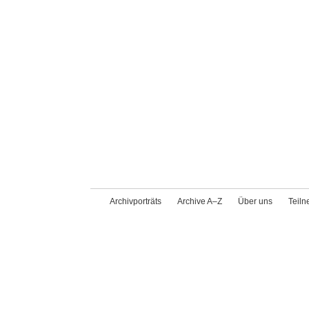
Archivporträts
Archive A–Z
Über uns
Teil