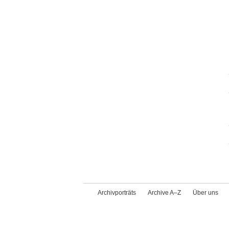
Archivporträts
Archive A–Z
Über uns