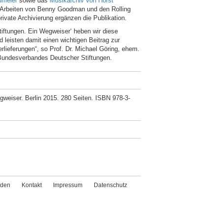
umeier
sowie das
Musikarchiv von Horst
Arbeiten von Benny Goodman und den Rolling
private Archivierung ergänzen die Publikation.
tiftungen. Ein Wegweiser‘ heben wir diese
 leisten damit einen wichtigen Beitrag zur
erlieferungen“, so Prof. Dr. Michael Göring, ehem.
Bundesverbandes Deutscher Stiftungen.
gweiser. Berlin 2015. 280 Seiten. ISBN 978-3-
den
Kontakt
Impressum
Datenschutz