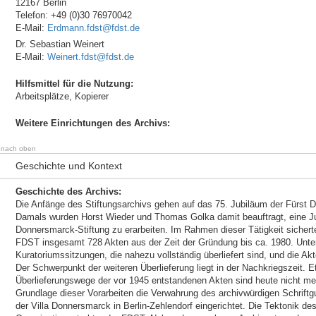
12167 Berlin
Telefon: +49 (0)30 76970042
E-Mail:
Erdmann.fdst@fdst.de
Dr. Sebastian Weinert
E-Mail:
Weinert.fdst@fdst.de
Hilfsmittel für die Nutzung:
Arbeitsplätze, Kopierer
Weitere Einrichtungen des Archivs:
nach oben
Geschichte und Kontext
Geschichte des Archivs:
Die Anfänge des Stiftungsarchivs gehen auf das 75. Jubiläum der Fürst 
Damals wurden Horst Wieder und Thomas Golka damit beauftragt, eine Ju
Donnersmarck-Stiftung zu erarbeiten. Im Rahmen dieser Tätigkeit sichert
FDST insgesamt 728 Akten aus der Zeit der Gründung bis ca. 1980. Unter 
Kuratoriumssitzungen, die nahezu vollständig überliefert sind, und die 
Der Schwerpunkt der weiteren Überlieferung liegt in der Nachkriegszeit. E
Überlieferungswege der vor 1945 entstandenen Akten sind heute nicht me
Grundlage dieser Vorarbeiten die Verwahrung des archivwürdigen Schriftgu
der Villa Donnersmarck in Berlin-Zehlendorf eingerichtet. Die Tektonik des 