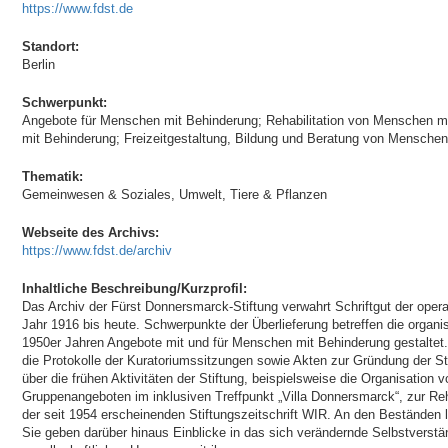
https://www.fdst.de
Standort:
Berlin
Schwerpunkt:
Angebote für Menschen mit Behinderung; Rehabilitation von Menschen m
mit Behinderung; Freizeitgestaltung, Bildung und Beratung von Menschen
Thematik:
Gemeinwesen & Soziales, Umwelt, Tiere & Pflanzen
Webseite des Archivs:
https://www.fdst.de/archiv
Inhaltliche Beschreibung/Kurzprofil:
Das Archiv der Fürst Donnersmarck-Stiftung verwahrt Schriftgut der opera
Jahr 1916 bis heute. Schwerpunkte der Überlieferung betreffen die organis
1950er Jahren Angebote mit und für Menschen mit Behinderung gestaltet.
die Protokolle der Kuratoriumssitzungen sowie Akten zur Gründung der 
über die frühen Aktivitäten der Stiftung, beispielsweise die Organisatio
Gruppenangeboten im inklusiven Treffpunkt „Villa Donnersmarck“, zur Re
der seit 1954 erscheinenden Stiftungszeitschrift WIR. An den Beständen 
Sie geben darüber hinaus Einblicke in das sich verändernde Selbstvers