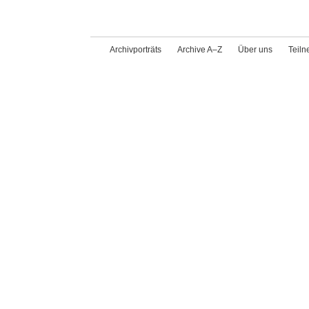
Archivporträts
Archive A–Z
Über uns
Teil