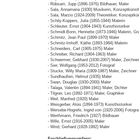
- Rübsam, Jupp (1896-1976) Bildhauer, Maler
- Sala, Annamaria (1930) Musikerin, Konzeptkünstl
- Sala, Marzio (1924-2009) Theoretiker, Konzeptkün
- Schily-Koppers, Julia (1855-1944) Malerin
- Schleuter, Ernst (1904-1943) Kunsthistoriker
- Schmidt-Bonn, Henriette (1873-1946) Malerin, Gr
- Schmitz, Jean Paul (1899-1970) Maler
- Schmitz-Imhoff, Käthe (1893-1984) Malerin
- Schneiders, Carl (1905-1975) Maler
- Schreiber, Richard (1904-1963) Maler
- Schwermer, Gebhard (1930-2007) Maler, Zeichner
- Sier, Wolfgang (1953-2012) Fotograf
- Stucke, Willy Maria (1909-1987) Maler, Zeichner
- Sundhaußen, Helmut (1935) Maler
- Swan, Douglas (1930-2000) Maler
- Talaga, Valentin (1894-1941) Maler, Dichter
- Tilgner, Leo (1892-1971) Maler, Graphiker
- Weil, Manfred (1920) Maler
- Weisgerber, Alois (1894-1973) Kunsthistoriker
- Wersebe-Hogrefe, Ingrid von (1920-2006) Fotogra
- Werthmann, Friedrich (1927) Bildhauer
- Wille, Ernst (1916-2005) Maler
- Wind, Gerhard (1928-1992) Maler
Erschließungsumfang: