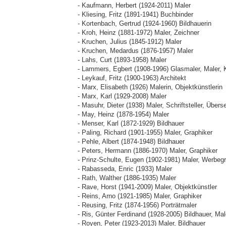
- Kaufmann, Herbert (1924-2011) Maler
- Kliesing, Fritz (1891-1941) Buchbinder
- Kortenbach, Gertrud (1924-1960) Bildhauerin
- Kroh, Heinz (1881-1972) Maler, Zeichner
- Kruchen, Julius (1845-1912) Maler
- Kruchen, Medardus (1876-1957) Maler
- Lahs, Curt (1893-1958) Maler
- Lammers, Egbert (1908-1996) Glasmaler, Maler, K
- Leykauf, Fritz (1900-1963) Architekt
- Marx, Elisabeth (1926) Malerin, Objektkünstlerin
- Marx, Karl (1929-2008) Maler
- Masuhr, Dieter (1938) Maler, Schriftsteller, Übers
- May, Heinz (1878-1954) Maler
- Menser, Karl (1872-1929) Bildhauer
- Paling, Richard (1901-1955) Maler, Graphiker
- Pehle, Albert (1874-1948) Bildhauer
- Peters, Hermann (1886-1970) Maler, Graphiker
- Prinz-Schulte, Eugen (1902-1981) Maler, Werbegr
- Rabasseda, Enric (1933) Maler
- Rath, Walther (1886-1935) Maler
- Rave, Horst (1941-2009) Maler, Objektkünstler
- Reins, Arno (1921-1985) Maler, Graphiker
- Reusing, Fritz (1874-1956) Porträtmaler
- Ris, Günter Ferdinand (1928-2005) Bildhauer, Mal
- Royen, Peter (1923-2013) Maler, Bildhauer