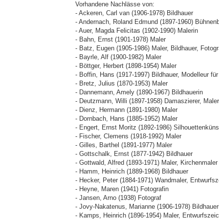
Vorhandene Nachlässe von:
- Ackeren, Carl van (1906-1978) Bildhauer
- Andernach, Roland Edmund (1897-1960) Bühnenbi
- Auer, Magda Felicitas (1902-1990) Malerin
- Bahn, Ernst (1901-1978) Maler
- Batz, Eugen (1905-1986) Maler, Bildhauer, Fotogr
- Bayrle, Alf (1900-1982) Maler
- Böttger, Herbert (1898-1954) Maler
- Boffin, Hans (1917-1997) Bildhauer, Modelleur für
- Bretz, Julius (1870-1953) Maler
- Dannemann, Amely (1890-1967) Bildhauerin
- Deutzmann, Willi (1897-1958) Damaszierer, Maler
- Dienz, Hermann (1891-1980) Maler
- Dornbach, Hans (1885-1952) Maler
- Engert, Ernst Moritz (1892-1986) Silhouettenküns
- Fischer, Clemens (1918-1992) Maler
- Gilles, Barthel (1891-1977) Maler
- Gottschalk, Ernst (1877-1942) Bildhauer
- Gottwald, Alfred (1893-1971) Maler, Kirchenmaler
- Hamm, Heinrich (1889-1968) Bildhauer
- Hecker, Peter (1884-1971) Wandmaler, Entwurfsze
- Heyne, Maren (1941) Fotografin
- Jansen, Arno (1938) Fotograf
- Jovy-Nakatenus, Marianne (1906-1978) Bildhauer
- Kamps, Heinrich (1896-1954) Maler, Entwurfszeic