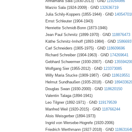
Annamaria Sala (1930-2013) · GND
119264986
Marzio Sala (1924-2009) · GND
132636719
Julia Schily-Koppers (1855-1944) · GND
14054701
Ernst Schleuter (1904-1943)
Henriette Schmidt-Bonn (1873-1946)
Jean Paul Schmitz (1899-1970) · GND
118876473
Käthe Schmitz-Imhoff (1893-1984) · GND
1586693
Carl Schneiders (1905-1975) · GND
118609696
Richard Schreiber (1904-1963) · GND
174269641
Gebhard Schwermer (1930-2007) · GND
13559420
Wolfgang Sier (1955-2012) · GND
123373085
Willy Maria Stucke (1909-1987) · GND
118619551
Helmut Sundhaußen (1935-2018) · GND
18943362
Douglas Swan (1930-2000) · GND
118620150
Valentin Talaga (1894-1941)
Leo Tilgner (1892-1971) · GND
119179539
Manfred Weil (1920-2015) · GND
118766244
Alois Weisgerber (1894-1973)
Ingrid von Wersebe-Hogrefe (1920-2006)
Friedrich Werthmann (1927-2018) · GND
11863164