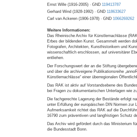
Ernst Wille (1916-2005) · GND
119413787
Gerhard Wind (1928-1992) · GND
118633627
Carl van Ackeren (1906-1978) · GND
1066269262
Weitere Informationen:
Das Rheinische Archiv für Künstlernachlässe (RAK)
Erbes der bildenden Kunst. Gesammelt werden dok
Fotografen, Architekten, Kunsthistorikern und Kun
wissenschaftlich erschlossen, auf universitärer 
entliehen.
Der Forschungswert der an die Stiftung übergeben
und über die archiveigene Publikationsreihe „anno
Künstlernachlässe“ einer überregionalen Öffentlic
Das RAK ist aktiv auf Vorstandsebene des Bundes
bei Fragen zu dokumentarischen Unterlagen wie z
Die fachgerechte Lagerung der Bestände erfolgt n
unter Erfüllung der europäischen DIN Normen zur
Aufmerksamkeit richtet das RAK auf die Durchfüh
16790 zum präventiven und langfristigen Schutz de
Das Archiv wird gefördert durch das Ministerium f
die Bundesstadt Bonn.