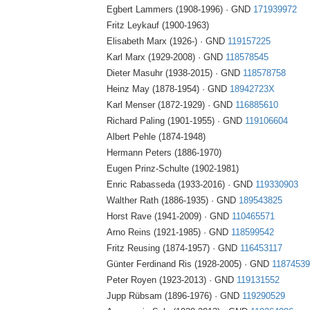
Egbert Lammers (1908-1996) · GND
171939972
Fritz Leykauf (1900-1963)
Elisabeth Marx (1926-) · GND
119157225
Karl Marx (1929-2008) · GND
118578545
Dieter Masuhr (1938-2015) · GND
118578758
Heinz May (1878-1954) · GND
18942723X
Karl Menser (1872-1929) · GND
116885610
Richard Paling (1901-1955) · GND
119106604
Albert Pehle (1874-1948)
Hermann Peters (1886-1970)
Eugen Prinz-Schulte (1902-1981)
Enric Rabasseda (1933-2016) · GND
119330903
Walther Rath (1886-1935) · GND
189543825
Horst Rave (1941-2009) · GND
110465571
Arno Reins (1921-1985) · GND
118599542
Fritz Reusing (1874-1957) · GND
116453117
Günter Ferdinand Ris (1928-2005) · GND
1187453
Peter Royen (1923-2013) · GND
119131552
Jupp Rübsam (1896-1976) · GND
119290529