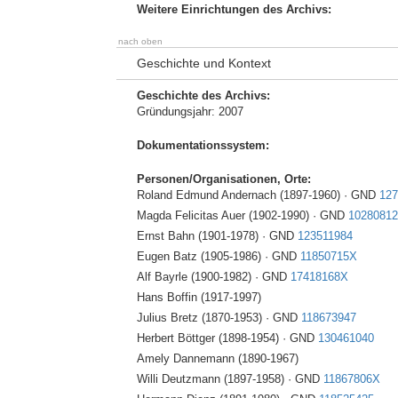
Weitere Einrichtungen des Archivs:
nach oben
Geschichte und Kontext
Geschichte des Archivs:
Gründungsjahr: 2007
Dokumentationssystem:
Personen/Organisationen, Orte:
Roland Edmund Andernach (1897-1960) · GND
127
Magda Felicitas Auer (1902-1990) · GND
10280812
Ernst Bahn (1901-1978) · GND
123511984
Eugen Batz (1905-1986) · GND
11850715X
Alf Bayrle (1900-1982) · GND
17418168X
Hans Boffin (1917-1997)
Julius Bretz (1870-1953) · GND
118673947
Herbert Böttger (1898-1954) · GND
130461040
Amely Dannemann (1890-1967)
Willi Deutzmann (1897-1958) · GND
11867806X