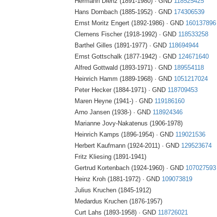
Hermann Dienz (1891-1980) · GND
118525425
Hans Dornbach (1885-1952) · GND
174306539
Ernst Moritz Engert (1892-1986) · GND
160137896
Clemens Fischer (1918-1992) · GND
118533258
Barthel Gilles (1891-1977) · GND
118694944
Ernst Gottschalk (1877-1942) · GND
124671640
Alfred Gottwald (1893-1971) · GND
189554118
Heinrich Hamm (1889-1968) · GND
1051217024
Peter Hecker (1884-1971) · GND
118709453
Maren Heyne (1941-) · GND
119186160
Arno Jansen (1938-) · GND
118924346
Marianne Jovy-Nakatenus (1906-1978)
Heinrich Kamps (1896-1954) · GND
119021536
Herbert Kaufmann (1924-2011) · GND
129523674
Fritz Kliesing (1891-1941)
Gertrud Kortenbach (1924-1960) · GND
107027593
Heinz Kroh (1881-1972) · GND
109073819
Julius Kruchen (1845-1912)
Medardus Kruchen (1876-1957)
Curt Lahs (1893-1958) · GND
118726021