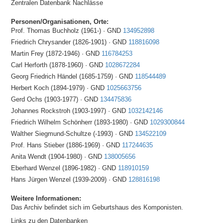
Zentralen Datenbank Nachlässe
Personen/Organisationen, Orte:
Prof. Thomas Buchholz (1961-) · GND
134952898
Friedrich Chrysander (1826-1901) · GND
118816098
Martin Frey (1872-1946) · GND
116784253
Carl Herforth (1878-1960) · GND
1028672284
Georg Friedrich Händel (1685-1759) · GND
118544489
Herbert Koch (1894-1979) · GND
1025663756
Gerd Ochs (1903-1977) · GND
134475836
Johannes Rockstroh (1903-1997) · GND
1032142146
Friedrich Wilhelm Schönherr (1893-1980) · GND
1029300844
Walther Siegmund-Schultze (-1993) · GND
134522109
Prof. Hans Stieber (1886-1969) · GND
117244635
Anita Wendt (1904-1980) · GND
138005656
Eberhard Wenzel (1896-1982) · GND
118910159
Hans Jürgen Wenzel (1939-2009) · GND
128816198
Weitere Informationen:
Das Archiv befindet sich im Geburtshaus des Komponisten.
Links zu den Datenbanken