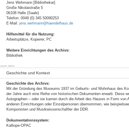
Jens Wehmann [Bibliothekar]
Große Nikolaistraße 5
06108 Halle (Saale)
Telefon: 0049 (0) 345 50090253
E-Mail:
jens.wehmann@haendelhaus.de
Hilfsmittel für die Nutzung:
Arbeitsplätze, Kopierer, PC
Weitere Einrichtungen des Archivs:
Bibliothek
nach oben
Geschichte und Kontext
Geschichte des Archivs:
Mit der Gründung des Museums 1937 im Geburts- und Wohnhaus des Kompo
der Jahre auch eine Reihe von historischen Dokumenten erwarb. Diese w
Autographen – oder sie kamen durch die Arbeit des Hauses in Form vo
anderen Einrichtungen oder Einzelpersonen übernommen, wie beispielsw
Komponisten und Musikwissenschaftler der DDR.
Dokumentationssystem:
Kalliope-OPAC