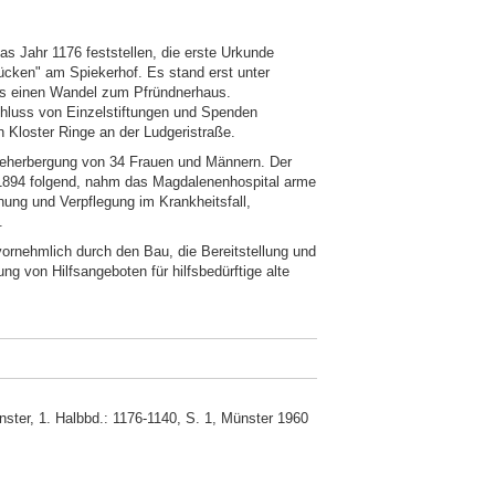
das Jahr 1176 feststellen, die erste Urkunde
cken" am Spiekerhof. Es stand erst unter
r es einen Wandel zum Pfründnerhaus.
luss von Einzelstiftungen und Spenden
 Kloster Ringe an der Ludgeristraße.
 Beherbergung von 34 Frauen und Männern. Der
1894 folgend, nahm das Magdalenenhospital arme
ung und Verpflegung im Krankheitsfall,
.
vornehmlich durch den Bau, die Bereitstellung und
g von Hilfsangeboten für hilfsbedürftige alte
ter, 1. Halbbd.: 1176-1140, S. 1, Münster 1960