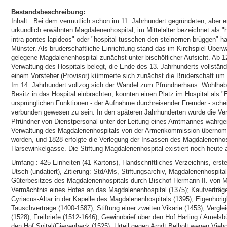
Bestandsbeschreibung:
Inhalt : Bei dem vermutlich schon im 11. Jahrhundert gegründeten, abe
urkundlich erwähnten Magdalenenhospital, im Mittelalter bezeichnet als
intra pontes lapideos" oder "hospital tusschen den steinernen brüggen" ha
Münster. Als bruderschaftliche Einrichtung stand das im Kirchspiel Über
gelegene Magdalenenhospital zunächst unter bischöflicher Aufsicht. Ab 12
Verwaltung des Hospitals belegt, die Ende des 13. Jahrhunderts vollständi
einem Vorsteher (Provisor) kümmerte sich zunächst die Bruderschaft um d
Im 14. Jahrhundert vollzog sich der Wandel zum Pfründnerhaus. Wohlhab
Besitz in das Hospital einbrachten, konnten einen Platz im Hospital als 
ursprünglichen Funktionen - der Aufnahme durchreisender Fremder - schei
verbunden gewesen zu sein. In den späteren Jahrhunderten wurde die Ver
Pfründner von Dienstpersonal unter der Leitung eines Amtmannes wahrg
Verwaltung des Magdalenenhospitals von der Armenkommission übernomme
worden, und 1828 erfolgte die Verlegung der Insassen des Magdalenenhos
Harsewinkelgasse. Die Stiftung Magdalenenhospital existiert noch heute a
Umfang : 425 Einheiten (41 Kartons), Handschriftliches Verzeichnis, erste
Utsch (undatiert), Zitierung: StdAMs, Stiftungsarchiv, Magdalenenhospit
Güterbesitzes des Magdalenenhospitals durch Bischof Hermann II. von M
Vermächtnis eines Hofes an das Magdalenenhospital (1375); Kaufverträge 
Cyriacus-Altar in der Kapelle des Magdalenenhospitals (1395); Eigenhöri
Tauschverträge (1400-1587); Stiftung einer zweiten Vikarie (1453); Vergl
(1528); Freibriefe (1512-1646); Gewinnbrief über den Hof Harling / Amels
den Hof Spital/Gievenbeck (1525); Urteil gegen Arndt Belholt wegen Vieh