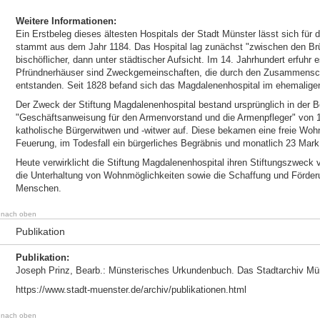
Weitere Informationen:
Ein Erstbeleg dieses ältesten Hospitals der Stadt Münster lässt sich für 
stammt aus dem Jahr 1184. Das Hospital lag zunächst "zwischen den Brü
bischöflicher, dann unter städtischer Aufsicht. Im 14. Jahrhundert erfuh
Pfründnerhäuser sind Zweckgemeinschaften, die durch den Zusammensch
entstanden. Seit 1828 befand sich das Magdalenenhospital im ehemaligen
Der Zweck der Stiftung Magdalenenhospital bestand ursprünglich in der
"Geschäftsanweisung für den Armenvorstand und die Armenpfleger" von 
katholische Bürgerwitwen und -witwer auf. Diese bekamen eine freie Wohn
Feuerung, im Todesfall ein bürgerliches Begräbnis und monatlich 23 Mark
Heute verwirklicht die Stiftung Magdalenenhospital ihren Stiftungszweck 
die Unterhaltung von Wohnmöglichkeiten sowie die Schaffung und Förderun
Menschen.
nach oben
Publikation
Publikation:
Joseph Prinz, Bearb.: Münsterisches Urkundenbuch. Das Stadtarchiv Müns
https://www.stadt-muenster.de/archiv/publikationen.html
nach oben