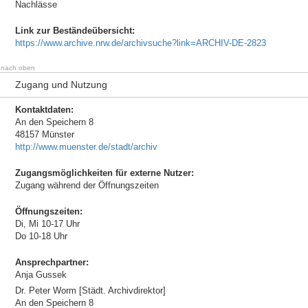
Nachlässe
Link zur Beständeübersicht:
https://www.archive.nrw.de/archivsuche?link=ARCHIV-DE-2823
nach oben
Zugang und Nutzung
Kontaktdaten:
An den Speichern 8
48157 Münster
http://www.muenster.de/stadt/archiv
Zugangsmöglichkeiten für externe Nutzer:
Zugang während der Öffnungszeiten
Öffnungszeiten:
Di, Mi 10-17 Uhr
Do 10-18 Uhr
Ansprechpartner:
Anja Gussek
Dr. Peter Worm [Städt. Archivdirektor]
An den Speichern 8