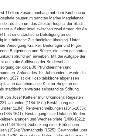
r erst 1176 im Zusammenhang mit dem Kirchenbau
 "hospitale pauperum sanctae Mariae Magdalenae
ndelt es sich um das älteste Hospital der Stadt
wasser auf einer Insel zwischen zwei Armen der Aa
41 ist eine städtische Beteiligung an der
g in städtische Zuständigkeit überging. Unter
ie Versorgung Kranker, Bedürftiger und Pilger.
ende Bürgerinnen und Bürger, die ihren gesamten
"Einkaufspfründner" erwerben. Mit der Aufgabe der
nt auch die Auflösung der Bruderschaft
sorgung der circa 30 Pfründnerinnen und
enommen. Anfang des 19. Jahrhunderts wurde die
n. 1827 ist die Hospitalskirche abgerissen
pitals in das ehemalige Kloster Ringe an der
ls städtisch verwaltete selbständige Stiftung.
llt von Josef Ketteler (nur Urkunden); Regesten
al231 Urkunden (1184-1672) Bestätigung des
ünster (1184); Rentverschreibungen (1346-1633);
(1385-1641); Bestätigung einer Dotation für den
gkeitserklärungen und Wechselbriefe (1400-1621);
eich (1484-1586); Schenkung einer Pfründnerin
büren (1524); Vermächtnis (1525); Gewinnbrief über
drift (1526); Verkauf des Hofes Lütke Schürmann /