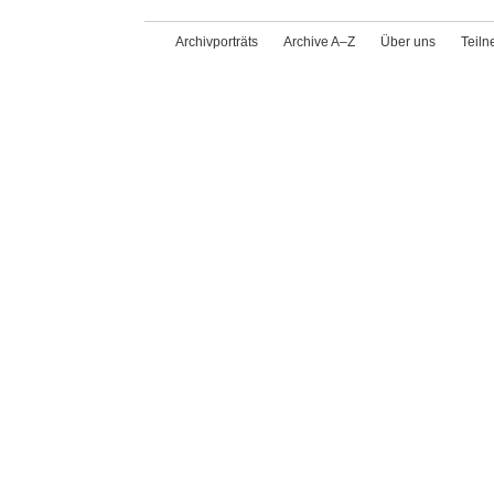
Archivporträts
Archive A–Z
Über uns
Teil