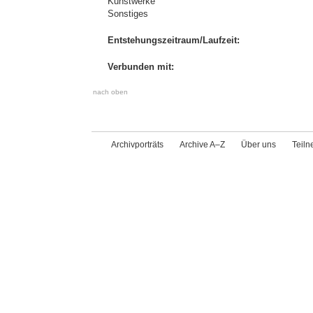
Kunstwerke
Sonstiges
Entstehungszeitraum/Laufzeit:
Verbunden mit:
nach oben
Archivporträts
Archive A–Z
Über uns
Teil