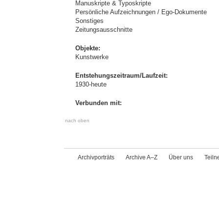
Manuskripte & Typoskripte
Persönliche Aufzeichnungen / Ego-Dokumente
Sonstiges
Zeitungsausschnitte
Objekte:
Kunstwerke
Entstehungszeitraum/Laufzeit:
1930-heute
Verbunden mit:
nach oben
Archivporträts
Archive A–Z
Über uns
Teil