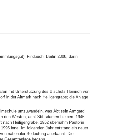
 Sammlungsgut), Findbuch, Berlin 2008; darin
afen mit Unterstützung des Bischofs Heinrich von
f in der Altmark nach Heiligengrabe; die Anlage
 Heimschule umzuwandeln, was Äbtissin Armgard
n in den Westen, acht Stiftsdamen bleiben. 1946
t nach Heiligengrabe. 1952 übernahm Pastorin
 1995 inne. Im folgenden Jahr entstand ein neuer
 von nationaler Bedeutung anerkannt. Die
der Gesamtanlage begann.