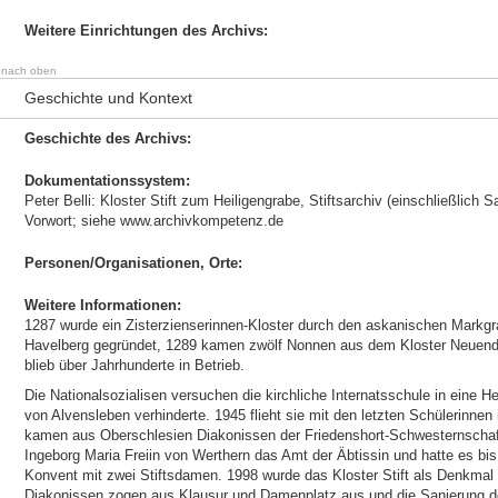
Weitere Einrichtungen des Archivs:
nach oben
Geschichte und Kontext
Geschichte des Archivs:
Dokumentationssystem:
Peter Belli: Kloster Stift zum Heiligengrabe, Stiftsarchiv (einschließlich
Vorwort; siehe www.archivkompetenz.de
Personen/Organisationen, Orte:
Weitere Informationen:
1287 wurde ein Zisterzienserinnen-Kloster durch den askanischen Markgr
Havelberg gegründet, 1289 kamen zwölf Nonnen aus dem Kloster Neuendor
blieb über Jahrhunderte in Betrieb.
Die Nationalsozialisen versuchen die kirchliche Internatsschule in eine
von Alvensleben verhinderte. 1945 flieht sie mit den letzten Schülerinne
kamen aus Oberschlesien Diakonissen der Friedenshort-Schwesternschaf
Ingeborg Maria Freiin von Werthern das Amt der Äbtissin und hatte es bis
Konvent mit zwei Stiftsdamen. 1998 wurde das Kloster Stift als Denkmal
Diakonissen zogen aus Klausur und Damenplatz aus und die Sanierung 