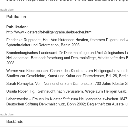
nach oben
Publikation
Publikation:
http://www.klosterstift-heiligengrabe.de/buecher.html
Friederike Rupprecht, Hg.: Von blutenden Hostien, frommen Pilgern und 
Spätmittelalter und Reformation, Berlin 2005
Brandenburgisches Landesamt für Denkmalpflege und Archäologisches L
Heiligengrabe. Bestandsforschung und Denkmalpflege, Arbeitshefte des 
2008
Werner von Kieckebusch: Chronik des Klosters zum Heiligengrabe von der
Studien zur Geschichte, Kunst und Kultur der Zisterzienser, Bd. 28, Berli
Sarah Romeyke: Vom Nonnenchor zum Damenplatz. 700 Jahre Kloster Stif
Ursula Röper, Hg.: Sehnsucht nach Jerusalem. Wege zum Heiligen Grab, 
Lebenswerke – Frauen im Kloster Stift zum Heiligengrabe zwischen 1847
Deutschen Stiftung Denkmalschutz, Bonn 2002; Begleitheft zur Ausstellu
nach oben
Bestände