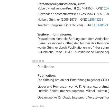
Personen/Organisationen, Orte:
Robert Friedlaender-Prechtl (1874-1950) · GND
10
Alexander Konstantinowitsch Glasunow (1865-193
Herbert Günther (1906-1978) · GND
118543253
Joachim Ringelnatz (1883-1934) · GND
118601121
Weitere Informationen:
Desweiteren dient die Stiftung auch dem Andenke
Elena Glasunow-Günther, der Tochter des Komponis
wurde Günther durch Publikationen wie "Hier schre
"Glückliche Reise" 1939, "Künstlerische Doppelbe
nach oben
Publikation
Publikation:
Die Stiftung hat an der Entstehung folgender CD
Lieder und Romanzen von A. K. Glasunow, erstmals 
Ludmila Shkirtil (mezzo-soprano), Mikhail Lukotin (b
Gesamtwerke für Orgel, Interpretin: Vera Zwegint
nach oben