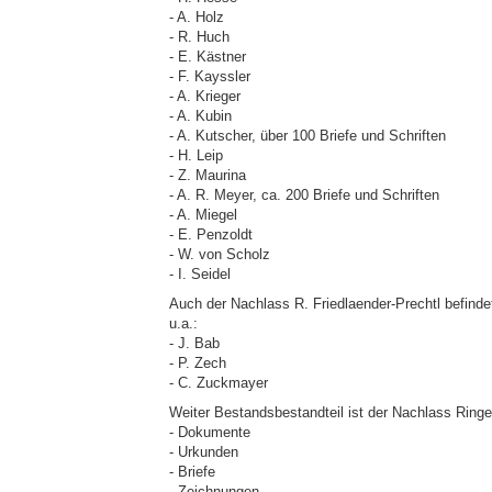
- A. Holz
- R. Huch
- E. Kästner
- F. Kayssler
- A. Krieger
- A. Kubin
- A. Kutscher, über 100 Briefe und Schriften
- H. Leip
- Z. Maurina
- A. R. Meyer, ca. 200 Briefe und Schriften
- A. Miegel
- E. Penzoldt
- W. von Scholz
- I. Seidel
Auch der Nachlass R. Friedlaender-Prechtl befindet
u.a.:
- J. Bab
- P. Zech
- C. Zuckmayer
Weiter Bestandsbestandteil ist der Nachlass Ringel
- Dokumente
- Urkunden
- Briefe
- Zeichnungen