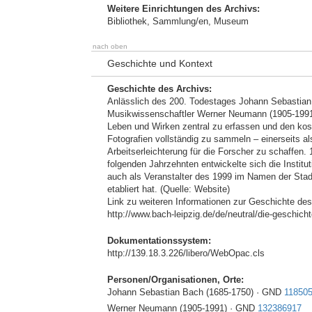
Weitere Einrichtungen des Archivs:
Bibliothek, Sammlung/en, Museum
nach oben
Geschichte und Kontext
Geschichte des Archivs:
Anlässlich des 200. Todestages Johann Sebastian
Musikwissenschaftler Werner Neumann (1905-1991)
Leben und Wirken zentral zu erfassen und den kos
Fotografien vollständig zu sammeln – einerseits a
Arbeitserleichterung für die Forscher zu schaffen
folgenden Jahrzehnten entwickelte sich die Instit
auch als Veranstalter des 1999 im Namen der Stadt
etabliert hat. (Quelle: Website)
Link zu weiteren Informationen zur Geschichte des
http://www.bach-leipzig.de/de/neutral/die-geschich
Dokumentationssystem:
http://139.18.3.226/libero/WebOpac.cls
Personen/Organisationen, Orte:
Johann Sebastian Bach (1685-1750) · GND
11850
Werner Neumann (1905-1991) · GND
132386917