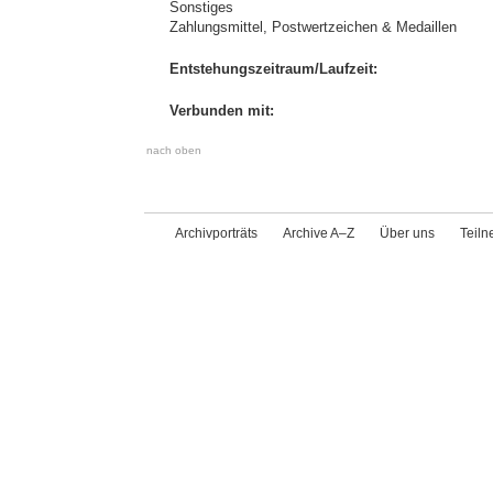
Sonstiges
Zahlungsmittel, Postwertzeichen & Medaillen
Entstehungszeitraum/Laufzeit:
Verbunden mit:
nach oben
Archivporträts
Archive A–Z
Über uns
Teil