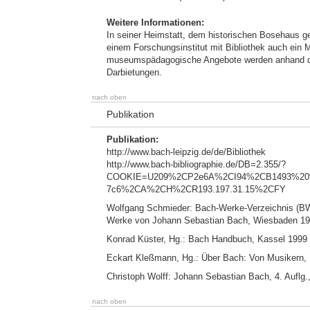
Weitere Informationen:
In seiner Heimstatt, dem historischen Bosehaus g
einem Forschungsinstitut mit Bibliothek auch ein
museumspädagogische Angebote werden anhand des
Darbietungen.
nach oben
Publikation
Publikation:
http://www.bach-leipzig.de/de/Bibliothek
http://www.bach-bibliographie.de/DB=2.355/?
COOKIE=U209%2CP2e6A%2CI94%2CB1493%20%
7c6%2CA%2CH%2CR193.197.31.15%2CFY
Wolfgang Schmieder: Bach-Werke-Verzeichnis (BW
Werke von Johann Sebastian Bach, Wiesbaden 1
Konrad Küster, Hg.: Bach Handbuch, Kassel 1999
Eckart Kleßmann, Hg.: Über Bach: Von Musikern, Di
Christoph Wolff: Johann Sebastian Bach, 4. Auflg.
nach oben