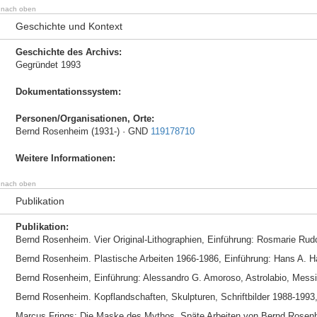
nach oben
Geschichte und Kontext
Geschichte des Archivs:
Gegründet 1993
Dokumentationssystem:
Personen/Organisationen, Orte:
Bernd Rosenheim (1931-) · GND
119178710
Weitere Informationen:
nach oben
Publikation
Publikation:
Bernd Rosenheim. Vier Original-Lithographien, Einführung: Rosmarie Rudo
Bernd Rosenheim. Plastische Arbeiten 1966-1986, Einführung: Hans A.
Bernd Rosenheim, Einführung: Alessandro G. Amoroso, Astrolabio, Mess
Bernd Rosenheim. Kopflandschaften, Skulpturen, Schriftbilder 1988-1993
Marcus Frings: Die Maske des Mythos. Späte Arbeiten von Bernd Rosenh