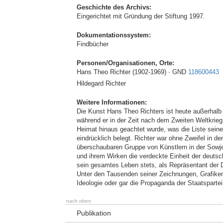
Geschichte des Archivs:
Eingerichtet mit Gründung der Stiftung 1997.
Dokumentationssystem:
Findbücher
Personen/Organisationen, Orte:
Hans Theo Richter (1902-1969) · GND
118600443
Hildegard Richter
Weitere Informationen:
Die Kunst Hans Theo Richters ist heute außerhal
während er in der Zeit nach dem Zweiten Weltkrieg
Heimat hinaus geachtet wurde, was die Liste sein
eindrücklich belegt. Richter war ohne Zweifel in d
überschaubaren Gruppe von Künstlern in der Sowj
und ihrem Wirken die verdeckte Einheit der deutsc
sein gesamtes Leben stets, als Repräsentant de
Unter den Tausenden seiner Zeichnungen, Grafiken 
Ideologie oder gar die Propaganda der Staatsparte
nach oben
Publikation