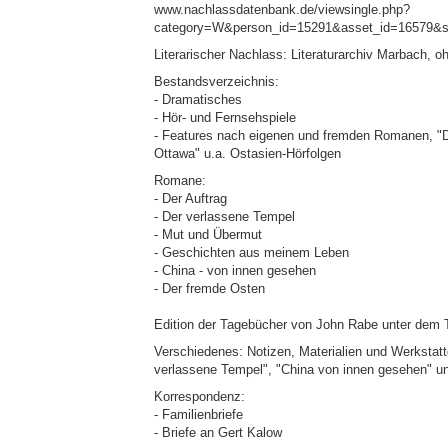
www.nachlassdatenbank.de/viewsingle.php?
category=W&person_id=15291&asset_id=16579&s
Literarischer Nachlass: Literaturarchiv Marbach, 
Bestandsverzeichnis:
- Dramatisches
- Hör- und Fernsehspiele
- Features nach eigenen und fremden Romanen, "Da
Ottawa" u.a. Ostasien-Hörfolgen
Romane:
- Der Auftrag
- Der verlassene Tempel
- Mut und Übermut
- Geschichten aus meinem Leben
- China - von innen gesehen
- Der fremde Osten
Edition der Tagebücher von John Rabe unter dem T
Verschiedenes: Notizen, Materialien und Werkstat
verlassene Tempel", "China von innen gesehen" un
Korrespondenz:
- Familienbriefe
- Briefe an Gert Kalow