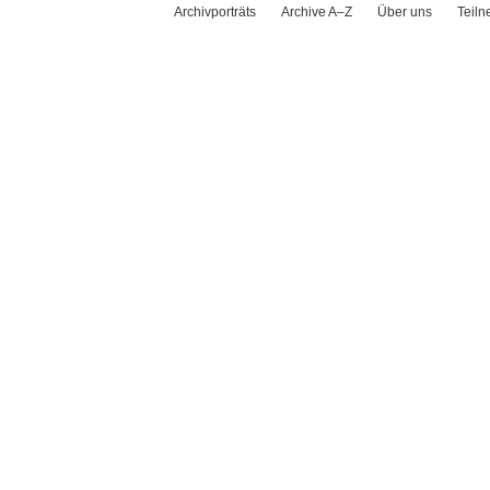
Archivporträts
Archive A–Z
Über uns
Teil