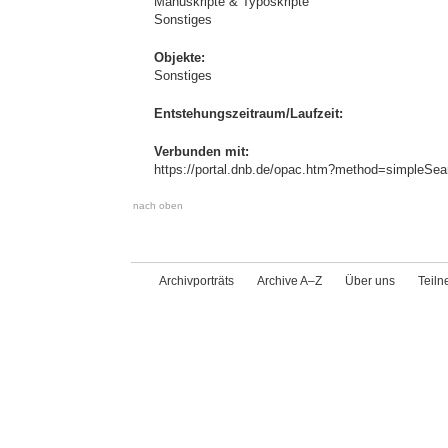
Manuskripte & Typoskripte
Sonstiges
Objekte:
Sonstiges
Entstehungszeitraum/Laufzeit:
Verbunden mit:
https://portal.dnb.de/opac.htm?method=simpleS
nach oben
Archivporträts
Archive A–Z
Über uns
Teil