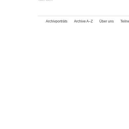
Archivporträts
Archive A–Z
Über uns
Teil