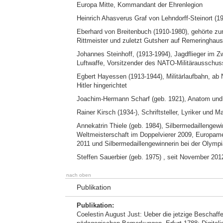
Europa Mitte, Kommandant der Ehrenlegion
Heinrich Ahasverus Graf von Lehndorff-Steinort (19
Eberhard von Breitenbuch (1910-1980), gehörte zu
Rittmeister und zuletzt Gutsherr auf Remeringhaus
Johannes Steinhoff, (1913-1994), Jagdflieger im Z
Luftwaffe, Vorsitzender des NATO-Militärausschu
Egbert Hayessen (1913-1944), Militärlaufbahn, ab
Hitler hingerichtet
Joachim-Hermann Scharf (geb. 1921), Anatom und
Rainer Kirsch (1934-), Schriftsteller, Lyriker und Ma
Annekatrin Thiele (geb. 1984), Silbermedaillengew
Weltmeisterschaft im Doppelvierer 2009, Europame
2011 und Silbermedaillengewinnerin bei der Olymp
Steffen Sauerbier (geb. 1975) , seit November 201
nach oben
Publikation
Publikation:
Coelestin August Just: Ueber die jetzige Beschaff