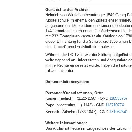
Geschichte des Archivs:
Heinrich von Witzleben beauftragte 1549 Georg Fa
Klosterschule im ehemaligen Zisterzienserinnen-Kl
aufgenommen. Die seitdem entstandene bedeutende
1742 konnte in einem neuen Gebäudeensemble der 
mit 232 Exemplaren verweist ein Katalog von 1780.
dieser Einrichtung für die Schule, die 1836 eine
eine Lippert'sche Daktyliothek – aufwies.
Während der DDR-Zeit war die Stiftung aufgelöst 
weitestgehend an Universitäten und Antiquariate 
in ihre Rechte eingesetzt wurde, haben die historis
Erbadministratur.
Dokumentationssystem:
Personen/Organisationen, Orte:
Kaiser Friedrich I. (1122-1190) · GND
118535757
Papa Innocentius II. (-1143) · GND
11871077X
Benedikt Wilhelm (1763-1847) · GND
131967541
Weitere Informationen:
Das Archiv ist heute im Erdgeschoss der Erbadmin