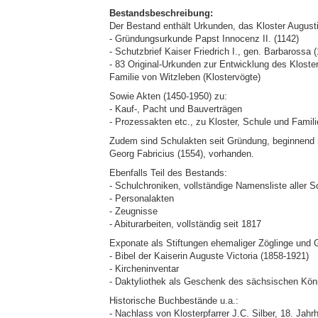
Bestandsbeschreibung:
Der Bestand enthält Urkunden, das Kloster Augustin
- Gründungsurkunde Papst Innocenz II. (1142)
- Schutzbrief Kaiser Friedrich I., gen. Barbarossa 
- 83 Original-Urkunden zur Entwicklung des Klost
Familie von Witzleben (Klostervögte)
Sowie Akten (1450-1950) zu:
- Kauf-, Pacht und Bauverträgen
- Prozessakten etc., zu Kloster, Schule und Famil
Zudem sind Schulakten seit Gründung, beginnend mi
Georg Fabricius (1554), vorhanden.
Ebenfalls Teil des Bestands:
- Schulchroniken, vollständige Namensliste aller S
- Personalakten
- Zeugnisse
- Abiturarbeiten, vollständig seit 1817
Exponate als Stiftungen ehemaliger Zöglinge und G
- Bibel der Kaiserin Auguste Victoria (1858-1921)
- Kircheninventar
- Daktyliothek als Geschenk des sächsischen König
Historische Buchbestände u.a.:
- Nachlass von Klosterpfarrer J.C. Silber, 18. Jahr