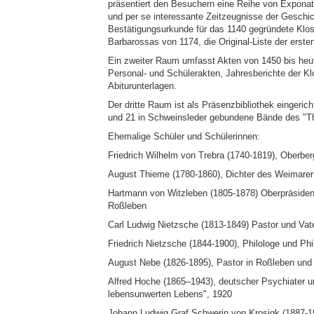
präsentiert den Besuchern eine Reihe von Exponate
und per se interessante Zeitzeugnisse der Geschic
Bestätigungsurkunde für das 1140 gegründete Klos
Barbarossas von 1174, die Original-Liste der erst
Ein zweiter Raum umfasst Akten von 1450 bis heute
Personal- und Schülerakten, Jahresberichte der Klo
Abiturunterlagen.
Der dritte Raum ist als Präsenzbibliothek eingeric
und 21 in Schweinsleder gebundene Bände des "T
Ehemalige Schüler und Schülerinnen:
Friedrich Wilhelm von Trebra (1740-1819), Oberb
August Thieme (1780-1860), Dichter des Weimarer
Hartmann von Witzleben (1805-1878) Oberpräsident
Roßleben
Carl Ludwig Nietzsche (1813-1849) Pastor und Vat
Friedrich Nietzsche (1844-1900), Philologe und Ph
August Nebe (1826-1895), Pastor in Roßleben und 
Alfred Hoche (1865–1943), deutscher Psychiater un
lebensunwerten Lebens", 1920
Johann Ludwig Graf Schwerin von Krosigk (1887-19