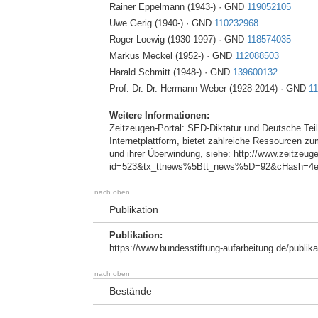
Rainer Eppelmann (1943-) · GND
119052105
Uwe Gerig (1940-) · GND
110232968
Roger Loewig (1930-1997) · GND
118574035
Markus Meckel (1952-) · GND
112088503
Harald Schmitt (1948-) · GND
139600132
Prof. Dr. Dr. Hermann Weber (1928-2014) · GND
1
Weitere Informationen:
Zeitzeugen-Portal: SED-Diktatur und Deutsche Teil
Internetplattform, bietet zahlreiche Ressourcen z
und ihrer Überwindung, siehe: http://www.zeitzeug
id=523&tx_ttnews%5Btt_news%5D=92&cHash=4e
nach oben
Publikation
Publikation:
https://www.bundesstiftung-aufarbeitung.de/publik
nach oben
Bestände