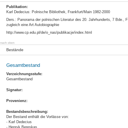
Publikation:
Karl Dedecius: Polnische Bibliothek, Frankfurt/Main 1982-2000
Ders.: Panorama der polnischen Literatur des 20. Jahrhunderts, 7 Bde., 
zugleich eine Art Autobiographie
http://www.cp.edu.pl/de/o_nas/publikacje/index.html
nach oben
Bestände
Gesamtbestand
Verzeichnungsstufe:
Gesamtbestand
Signatur:
Provenienz:
Bestandsbeschreibung:
Der Bestand enthält die Vorlässe von:
- Karl Dedecius
- Henryk Bereskas