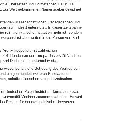
ktive Übersetzer und Dolmetscher. Es ist u.a.
Lodz zur Welt gekommenen Namensgeber gewidmet
effenden wissenschaftlichen, verlegerischen und
der (zumindest) unterstützt. In dieser Zeitspanne
e rein archivarische Institution mehr ist, sondern
hwerpunkt ist aber weiterhin die Person von Karl
 Archiv kooperiert mit zahlreichen
 2013 fanden an der Europa-Universität Viadrina
g Karl Dedecius Literaturarchiv statt.
owie wissenschaftliche Betreuung des Werkes von
und einigen hundert weiteren Publikationen
en, schriftstellerischen und publizistischen
dem Deutschen Polen-Institut in Darmstadt sowie
-Universität Viadrina zusammenarbeiten. Es wird
ius-Preises für deutsch-polnische Übersetzer