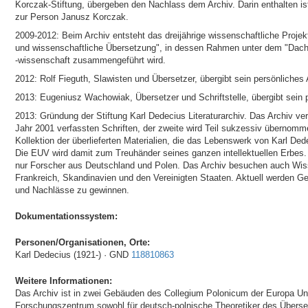
Korczak-Stiftung, übergeben den Nachlass dem Archiv. Darin enthalten i
zur Person Janusz Korczak.
2009-2012: Beim Archiv entsteht das dreijährige wissenschaftliche Projekt
und wissenschaftliche Übersetzung", in dessen Rahmen unter dem "Dach
-wissenschaft zusammengeführt wird.
2012: Rolf Fieguth, Slawisten und Übersetzer, übergibt sein persönliches 
2013: Eugeniusz Wachowiak, Übersetzer und Schriftstelle, übergibt sein p
2013: Gründung der Stiftung Karl Dedecius Literaturarchiv. Das Archiv ve
Jahr 2001 verfassten Schriften, der zweite wird Teil sukzessiv übernomme
Kollektion der überlieferten Materialien, die das Lebenswerk von Karl D
Die EUV wird damit zum Treuhänder seines ganzen intellektuellen Erbes.
nur Forscher aus Deutschland und Polen. Das Archiv besuchen auch Wiss
Frankreich, Skandinavien und den Vereinigten Staaten. Aktuell werden Ge
und Nachlässe zu gewinnen.
Dokumentationssystem:
Personen/Organisationen, Orte:
Karl Dedecius (1921-) · GND
118810863
Weitere Informationen:
Das Archiv ist in zwei Gebäuden des Collegium Polonicum der Europa Univ
Forschungszentrum sowohl für deutsch-polnische Theoretiker des Überset