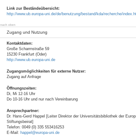
Link zur Beständeübersicht:
http://www.ub.europa-uni.de/de/benutzung/bestand/kda/recherche/index.h
nach oben
Zugang und Nutzung
Kontaktdaten:
Große Scharrnstraße 59
15230 Frankfurt (Oder)
http://www.ub.europa-uni.de
Zugangsmöglichkeiten für externe Nutzer:
Zugang auf Anfrage
Öffnungszeiten:
Di, Mi 12-16 Uhr
Do 10-16 Uhr und nur nach Vereinbarung
Ansprechpartner:
Dr. Hans-Gerd Happel [Leiter Direktor der Universitätsbibliothek der Europa
Stiftungsbeirat]
Telefon: 0049 (0) 335 553416253
E-Mail:
happel@europa-uni.de