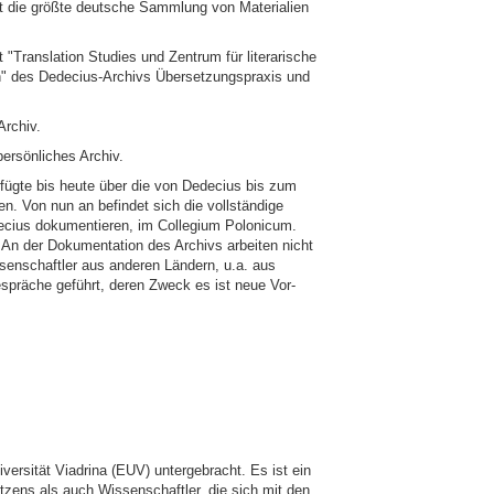
st die größte deutsche Sammlung von Materialien
 "Translation Studies und Zentrum für literarische
" des Dedecius-Archivs Übersetzungspraxis und
Archiv.
ersönliches Archiv.
rfügte bis heute über die von Dedecius bis zum
n. Von nun an befindet sich die vollständige
edecius dokumentieren, im Collegium Polonicum.
 An der Dokumentation des Archivs arbeiten nicht
enschaftler aus anderen Ländern, u.a. aus
spräche geführt, deren Zweck es ist neue Vor-
ersität Viadrina (EUV) untergebracht. Es ist ein
zens als auch Wissenschaftler, die sich mit den