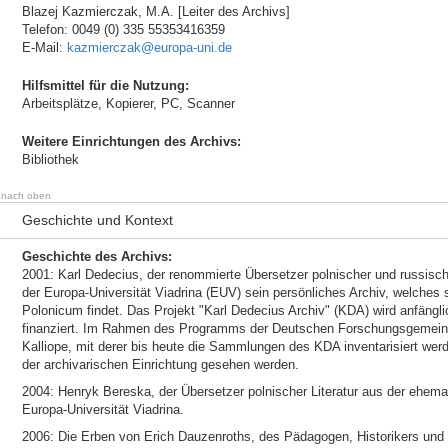
Blazej Kazmierczak, M.A. [Leiter des Archivs]
Telefon: 0049 (0) 335 55353416359
E-Mail:
kazmierczak@europa-uni.de
Hilfsmittel für die Nutzung:
Arbeitsplätze, Kopierer, PC, Scanner
Weitere Einrichtungen des Archivs:
Bibliothek
nach oben
Geschichte und Kontext
Geschichte des Archivs:
2001: Karl Dedecius, der renommierte Übersetzer polnischer und russischer
der Europa-Universität Viadrina (EUV) sein persönliches Archiv, welches s
Polonicum findet. Das Projekt "Karl Dedecius Archiv" (KDA) wird anfäng
finanziert. Im Rahmen des Programms der Deutschen Forschungsgemeins
Kalliope, mit derer bis heute die Sammlungen des KDA inventarisiert we
der archivarischen Einrichtung gesehen werden.
2004: Henryk Bereska, der Übersetzer polnischer Literatur aus der ehema
Europa-Universität Viadrina.
2006: Die Erben von Erich Dauzenroths, des Pädagogen, Historikers un