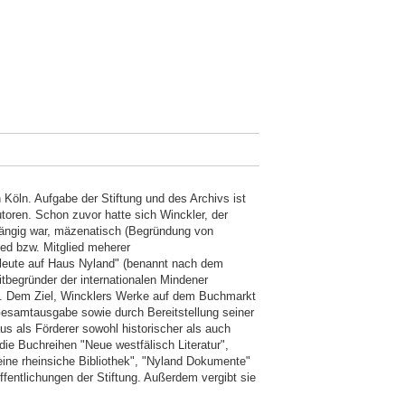
 Köln. Aufgabe der Stiftung und des Archivs ist
toren. Schon zuvor hatte sich Winckler, der
hängig war, mäzenatisch (Begründung von
ied bzw. Mitglied meherer
kleute auf Haus Nyland" (benannt nach dem
begründer der internationalen Mindener
rt. Dem Ziel, Wincklers Werke auf dem Buchmarkt
Gesamtausgabe sowie durch Bereitstellung seiner
aus als Förderer sowohl historischer als auch
 die Buchreihen "Neue westfälisch Literatur",
leine rheinsiche Bibliothek", "Nyland Dokumente"
ffentlichungen der Stiftung. Außerdem vergibt sie