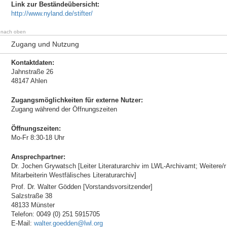
Link zur Beständeübersicht:
http://www.nyland.de/stifter/
nach oben
Zugang und Nutzung
Kontaktdaten:
Jahnstraße 26
48147 Ahlen
Zugangsmöglichkeiten für externe Nutzer:
Zugang während der Öffnungszeiten
Öffnungszeiten:
Mo-Fr 8:30-18 Uhr
Ansprechpartner:
Dr. Jochen Grywatsch [Leiter Literaturarchiv im LWL-Archivamt; Weitere/r
Mitarbeiterin Westfälisches Literaturarchiv]
Prof. Dr. Walter Gödden [Vorstandsvorsitzender]
Salzstraße 38
48133 Münster
Telefon: 0049 (0) 251 5915705
E-Mail:
walter.goedden@lwl.org