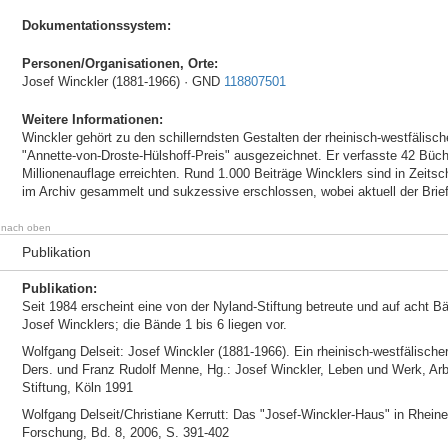
Dokumentationssystem:
Personen/Organisationen, Orte:
Josef Winckler (1881-1966) · GND
118807501
Weitere Informationen:
Winckler gehört zu den schillerndsten Gestalten der rheinisch-westfälisc
"Annette-von-Droste-Hülshoff-Preis" ausgezeichnet. Er verfasste 42 Büch
Millionenauflage erreichten. Rund 1.000 Beiträge Wincklers sind in Zeitsc
im Archiv gesammelt und sukzessive erschlossen, wobei aktuell der Brie
nach oben
Publikation
Publikation:
Seit 1984 erscheint eine von der Nyland-Stiftung betreute und auf ach
Josef Wincklers; die Bände 1 bis 6 liegen vor.
Wolfgang Delseit: Josef Winckler (1881-1966). Ein rheinisch-westfälischer S
Ders. und Franz Rudolf Menne, Hg.: Josef Winckler, Leben und Werk, Arb
Stiftung, Köln 1991
Wolfgang Delseit/Christiane Kerrutt: Das "Josef-Winckler-Haus" in Rheine, 
Forschung, Bd. 8, 2006, S. 391-402