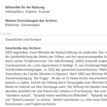
Hilfsmittel für die Nutzung:
Arbeitsplätze, Kopierer, Scanner
Weitere Einrichtungen des Archivs:
Bibliothek, Sammlung/en
nach oben
Geschichte und Kontext
Geschichte des Archivs:
1955 begründete Josef Winckler die Nyland-Stiftung mit amtlichem Sitz in
die Veröffentlichung der Werke des Stifters und ihm wesensverwandter Au
durch seinen Schelmenroman "Der tolle Bomberg" (1932) finanziell unab
Literaturpreisen etc.) und organisatorisch betätigt. Er war Gründungsmitgl
Schriftstellervereinigungen, so 1912 des genannten Autorenkreises "Wer
Stammhaus der Familie Winckler in Hopsten). Nach 1945 war Winckler Mit
Autorenvereinigung "Die Kogge". All das ist im Nylan-Archiv dokumentie
präsent zu halten, kommt die Stiftung durch Herausgabe einer Winckler-
Werke im Internet auf ihrer Homepage nach. Die Stiftung tritt darüber hin
aktueller westfälischer und rheinischer Literatur in Erscheinung. Hier sind
"höredition nyland", "Nylands kleine westfälische Bibliothek", "Nylands k
und "Nyland Literatur" zu nennen. Jährlich erscheinen ca. zehn neue Verö
Druckkosten- und Projektzuschüsse.