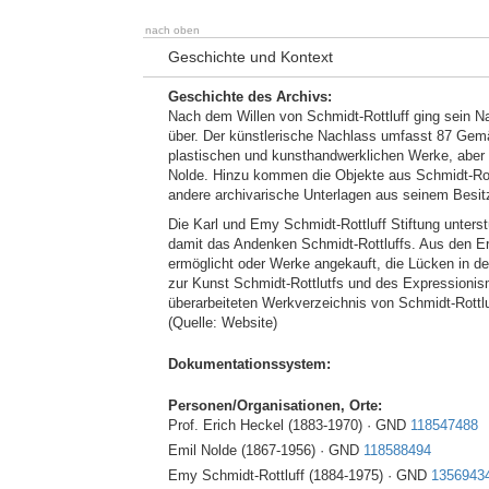
nach oben
Geschichte und Kontext
Geschichte des Archivs:
Nach dem Willen von Schmidt-Rottluff ging sein Na
über. Der künstlerische Nachlass umfasst 87 Gemä
plastischen und kunsthandwerklichen Werke, aber
Nolde. Hinzu kommen die Objekte aus Schmidt-Rot
andere archivarische Unterlagen aus seinem Besit
Die Karl und Emy Schmidt-Rottluff Stiftung unterst
damit das Andenken Schmidt-Rottluffs. Aus den Er
ermöglicht oder Werke angekauft, die Lücken in de
zur Kunst Schmidt-Rottlutfs und des Expressioni
überarbeiteten Werkverzeichnis von Schmidt-Rottl
(Quelle: Website)
Dokumentationssystem:
Personen/Organisationen, Orte:
Prof. Erich Heckel (1883-1970) · GND
118547488
Emil Nolde (1867-1956) · GND
118588494
Emy Schmidt-Rottluff (1884-1975) · GND
1356943