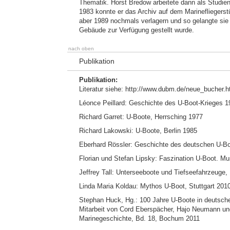
Thematik. Horst Bredow arbeitete dann als Studien
1983 konnte er das Archiv auf dem Marinefliegers
aber 1989 nochmals verlagern und so gelangte sie
Gebäude zur Verfügung gestellt wurde.
nach oben
Publikation
Publikation:
Literatur siehe: http://www.dubm.de/neue_bucher.h
Léonce Peillard: Geschichte des U-Boot-Krieges 
Richard Garret: U-Boote, Herrsching 1977
Richard Lakowski: U-Boote, Berlin 1985
Eberhard Rössler: Geschichte des deutschen U-B
Florian und Stefan Lipsky: Faszination U-Boot. 
Jeffrey Tall: Unterseeboote und Tiefseefahrzeuge,
Linda Maria Koldau: Mythos U-Boot, Stuttgart 201
Stephan Huck, Hg.: 100 Jahre U-Boote in deutsche
Mitarbeit von Cord Eberspächer, Hajo Neumann und
Marinegeschichte, Bd. 18, Bochum 2011