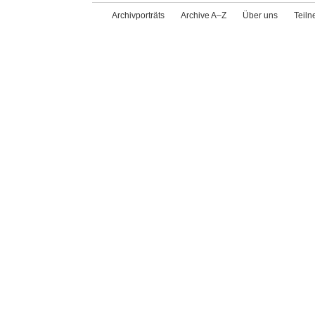
Archivporträts
Archive A–Z
Über uns
Teil