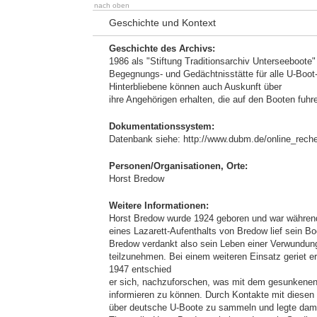
nach oben
Geschichte und Kontext
Geschichte des Archivs:
1986 als "Stiftung Traditionsarchiv Unterseeboote
Begegnungs- und Gedächtnisstätte für alle U-Boot-
Hinterbliebene können auch Auskunft über
ihre Angehörigen erhalten, die auf den Booten fuhr
Dokumentationssystem:
Datenbank siehe: http://www.dubm.de/online_rech
Personen/Organisationen, Orte:
Horst Bredow
Weitere Informationen:
Horst Bredow wurde 1924 geboren und war während
eines Lazarett-Aufenthalts von Bredow lief sein 
Bredow verdankt also sein Leben einer Verwundung,
teilzunehmen. Bei einem weiteren Einsatz geriet 
1947 entschied
er sich, nachzuforschen, was mit dem gesunkenen
informieren zu können. Durch Kontakte mit diesen 
über deutsche U-Boote zu sammeln und legte damit