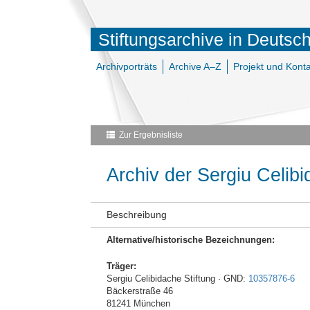
Stiftungsarchive in Deutsc
Archivporträts
Archive A–Z
Projekt und Konta
Zur Ergebnisliste
Archiv der Sergiu Celibi
Beschreibung
Alternative/historische Bezeichnungen:
Träger:
Sergiu Celibidache Stiftung · GND:
10357876-6
Bäckerstraße 46
81241 München