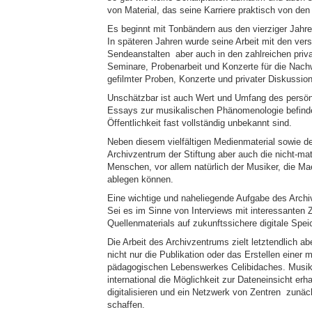
von Material, das seine Karriere praktisch von den
Es beginnt mit Tonbändern aus den vierziger Jahren
In späteren Jahren wurde seine Arbeit mit den ver
Sendeanstalten ­ aber auch in den zahlreichen priv
Seminare, Probenarbeit und Konzerte für die Nachw
gefilmter Proben, Konzerte und privater Diskussio
Unschätzbar ist auch Wert und Umfang des persönl
Essays zur musikalischen Phänomenologie befinde
Öffentlichkeit fast vollständig unbekannt sind.
Neben diesem vielfältigen Medienmaterial sowie d
Archivzentrum der Stiftung aber auch die nicht-mat
Menschen, vor allem natürlich der Musiker, die Ma
ablegen können.
Eine wichtige und naheliegende Aufgabe des Archi
Sei es im Sinne von Interviews mit interessanten 
Quellenmaterials auf zukunftssichere digitale Spe
Die Arbeit des Archivzentrums zielt letztendlich 
nicht nur die Publikation oder das Erstellen einer
pädagogischen Lebenswerkes Celibidaches. Musiker
international die Möglichkeit zur Dateneinsicht er
digitalisieren und ein Netzwerk von Zentren ­ zunä
schaffen.