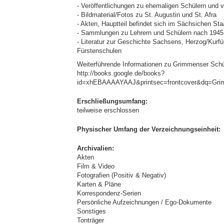
- Veröffentlichungen zu ehemaligen Schülern und 
- Bildmaterial/Fotos zu St. Augustin und St. Afra
- Akten, Hauptteil befindet sich im Sächsichen St
- Sammlungen zu Lehrern und Schülern nach 1945 
- Literatur zur Geschichte Sachsens, Herzog/Kurf
Fürstenschulen
Weiterführende Informationen zu Grimmenser Schül
http://books.google.de/books?
id=xhEBAAAAYAAJ&printsec=frontcover&dq=Gri
Erschließungsumfang:
teilweise erschlossen
Physischer Umfang der Verzeichnungseinheit:
Archivalien:
Akten
Film & Video
Fotografien (Positiv & Negativ)
Karten & Pläne
Korrespondenz-Serien
Persönliche Aufzeichnungen / Ego-Dokumente
Sonstiges
Tonträger