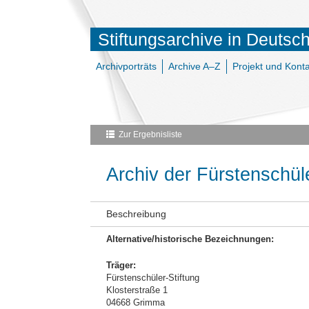
Stiftungsarchive in Deutsc
Archivporträts
Archive A–Z
Projekt und Konta
Zur Ergebnisliste
Archiv der Fürstenschüle
Beschreibung
Alternative/historische Bezeichnungen:
Träger:
Fürstenschüler-Stiftung
Klosterstraße 1
04668 Grimma