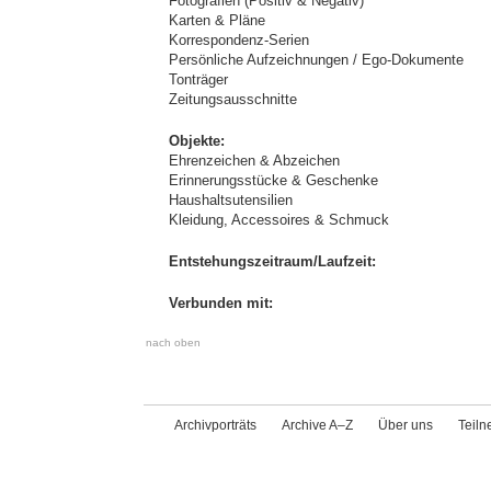
Fotografien (Positiv & Negativ)
Karten & Pläne
Korrespondenz-Serien
Persönliche Aufzeichnungen / Ego-Dokumente
Tonträger
Zeitungsausschnitte
Objekte:
Ehrenzeichen & Abzeichen
Erinnerungsstücke & Geschenke
Haushaltsutensilien
Kleidung, Accessoires & Schmuck
Entstehungszeitraum/Laufzeit:
Verbunden mit:
nach oben
Archivporträts
Archive A–Z
Über uns
Teil