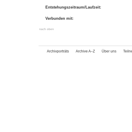
Entstehungszeitraum/Laufzeit:
Verbunden mit:
nach oben
Archivporträts
Archive A–Z
Über uns
Teil