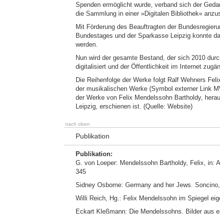
Spenden ermöglicht wurde, verband sich der Gedan
die Sammlung in einer »Digitalen Bibliothek« anzu
Mit Förderung des Beauftragten der Bundesregier
Bundestages und der Sparkasse Leipzig konnte da
werden.
Nun wird der gesamte Bestand, der sich 2010 durch
digitalisiert und der Öffentlichkeit im Internet zug
Die Reihenfolge der Werke folgt Ralf Wehners Fel
der musikalischen Werke (Symbol externer Link M
der Werke von Felix Mendelssohn Bartholdy, her
Leipzig, erschienen ist. (Quelle: Website)
nach oben
Publikation
Publikation:
G. von Loeper: Mendelssohn Bartholdy, Felix, in: 
345
Sidney Osborne: Germany and her Jews. Soncino
Willi Reich, Hg.: Felix Mendelssohn im Spiegel e
Eckart Kleßmann: Die Mendelssohns. Bilder aus e