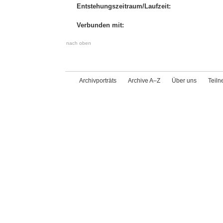
Entstehungszeitraum/Laufzeit:
Verbunden mit:
nach oben
Archivporträts
Archive A–Z
Über uns
Teil