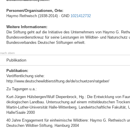
Personen/Organisationen, Orte:
Haymo Rethwisch (1938-2014) · GND
1021412732
Weitere Informationen:
Die Stiftung geht auf die Initiative des Unternehmers von Haymo G. Reth
Bundesverdienstkreuz für seine Leistungen im Wildtier- und Naturschutz 
Bundesverbandes Deutscher Stiftungen erhielt.
nach oben
Publikation
Publikation:
Veröffentlichung siehe:
http://www.deutschewildtierstiftung.de/de/schuetzen/ratgeber/
Zu Tagungen u.a.:
Kurt-Jürgen Hülsbergen/Wulf Diepenbrock, Hg.: Die Entwicklung von Fau
ökologischen Landbau. Untersuchung auf einem mitteldeutschen Trockenlö
Martin-Luther-Universität Halle-Wittenberg, Landwirtschaftliche Fakultät
Halle/Saale 2000
40 Jahre Engagement für einheimische Wildtiere: Haymo G. Rethwisch und
Deutschen Wildtier-Stiftung, Hamburg 2004