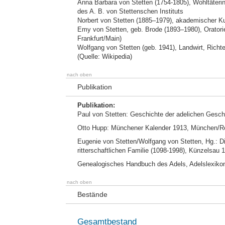
Anna Barbara von Stetten (1754-1805), Wohltäterin 
des A. B. von Stettenschen Instituts
Norbert von Stetten (1885–1979), akademischer K
Emy von Stetten, geb. Brode (1893–1980), Oratori
Frankfurt/Main)
Wolfgang von Stetten (geb. 1941), Landwirt, Richt
(Quelle: Wikipedia)
nach oben
Publikation
Publikation:
Paul von Stetten: Geschichte der adelichen Gesch
Otto Hupp: Münchener Kalender 1913, München/R
Eugenie von Stetten/Wolfgang von Stetten, Hg.: Di
ritterschaftlichen Familie (1098-1998), Künzelsau 
Genealogisches Handbuch des Adels, Adelslexikon
nach oben
Bestände
Gesamtbestand