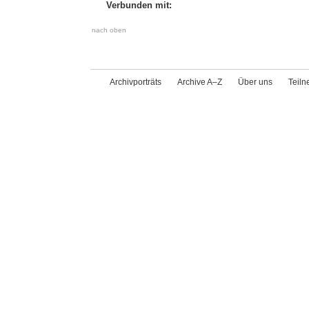
Verbunden mit:
nach oben
Archivporträts
Archive A–Z
Über uns
Teil