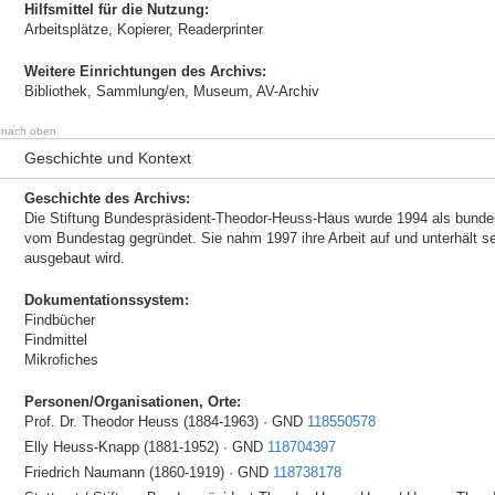
Hilfsmittel für die Nutzung:
Arbeitsplätze, Kopierer, Readerprinter
Weitere Einrichtungen des Archivs:
Bibliothek, Sammlung/en, Museum, AV-Archiv
nach oben
Geschichte und Kontext
Geschichte des Archivs:
Die Stiftung Bundespräsident-Theodor-Heuss-Haus wurde 1994 als bundesu
vom Bundestag gegründet. Sie nahm 1997 ihre Arbeit auf und unterhält sei
ausgebaut wird.
Dokumentationssystem:
Findbücher
Findmittel
Mikrofiches
Personen/Organisationen, Orte:
Prof. Dr. Theodor Heuss (1884-1963) · GND
118550578
Elly Heuss-Knapp (1881-1952) · GND
118704397
Friedrich Naumann (1860-1919) · GND
118738178