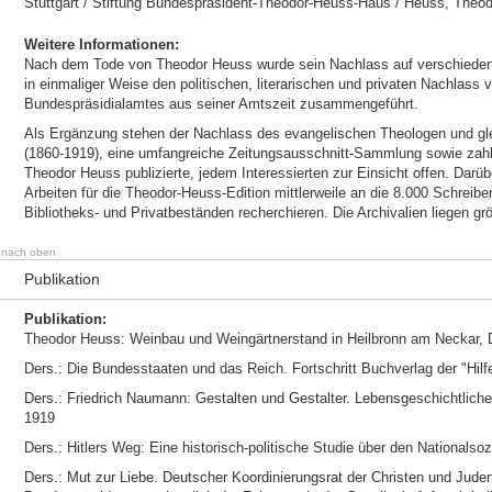
Stuttgart / Stiftung Bundespräsident-Theodor-Heuss-Haus / Heuss, Theod
Weitere Informationen:
Nach dem Tode von Theodor Heuss wurde sein Nachlass auf verschiedene A
in einmaliger Weise den politischen, literarischen und privaten Nachlass
Bundespräsidialamtes aus seiner Amtszeit zusammengeführt.
Als Ergänzung stehen der Nachlass des evangelischen Theologen und gleic
(1860-1919), eine umfangreiche Zeitungsausschnitt-Sammlung sowie zahlr
Theodor Heuss publizierte, jedem Interessierten zur Einsicht offen. Darüb
Arbeiten für die Theodor-Heuss-Edition mittlerweile an die 8.000 Schreibe
Bibliotheks- und Privatbeständen recherchieren. Die Archivalien liegen grö
nach oben
Publikation
Publikation:
Theodor Heuss: Weinbau und Weingärtnerstand in Heilbronn am Neckar, D
Ders.: Die Bundesstaaten und das Reich. Fortschritt Buchverlag der "Hil
Ders.: Friedrich Naumann: Gestalten und Gestalter. Lebensgeschichtliche 
1919
Ders.: Hitlers Weg: Eine historisch-politische Studie über den Nationalsoz
Ders.: Mut zur Liebe. Deutscher Koordinierungsrat der Christen und Ju