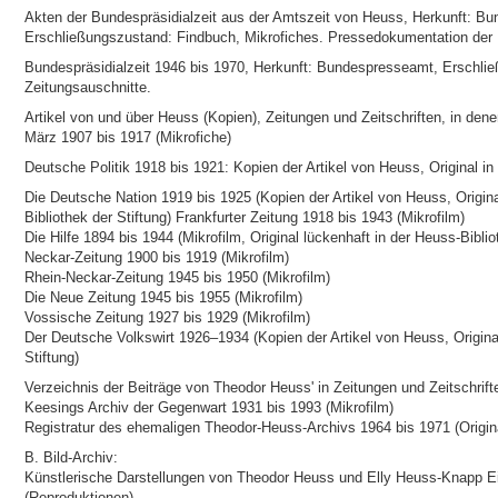
Akten der Bundespräsidialzeit aus der Amtszeit von Heuss, Herkunft: Bu
Erschließungszustand: Findbuch, Mikrofiches. Pressedokumentation der
Bundespräsidialzeit 1946 bis 1970, Herkunft: Bundespresseamt, Erschließ
Zeitungsauschnitte.
Artikel von und über Heuss (Kopien), Zeitungen und Zeitschriften, in den
März 1907 bis 1917 (Mikrofiche)
Deutsche Politik 1918 bis 1921: Kopien der Artikel von Heuss, Original in 
Die Deutsche Nation 1919 bis 1925 (Kopien der Artikel von Heuss, Origina
Bibliothek der Stiftung) Frankfurter Zeitung 1918 bis 1943 (Mikrofilm)
Die Hilfe 1894 bis 1944 (Mikrofilm, Original lückenhaft in der Heuss-Biblio
Neckar-Zeitung 1900 bis 1919 (Mikrofilm)
Rhein-Neckar-Zeitung 1945 bis 1950 (Mikrofilm)
Die Neue Zeitung 1945 bis 1955 (Mikrofilm)
Vossische Zeitung 1927 bis 1929 (Mikrofilm)
Der Deutsche Volkswirt 1926–1934 (Kopien der Artikel von Heuss, Origina
Stiftung)
Verzeichnis der Beiträge von Theodor Heuss' in Zeitungen und Zeitschrifte
Keesings Archiv der Gegenwart 1931 bis 1993 (Mikrofilm)
Registratur des ehemaligen Theodor-Heuss-Archivs 1964 bis 1971 (Origin
B. Bild-Archiv:
Künstlerische Darstellungen von Theodor Heuss und Elly Heuss-Knapp 
(Reproduktionen)