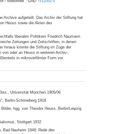
or / Bibliothek · GND
7511052-0
rchive aufgeteilt. Das Archiv der Stiftung hat
 von Heuss sowie die Akten des
hfalls liberalen Politikers Friedrich Naumann
eiche Zeitungen und Zeitschriften, in denen
er hinaus konnte die Stiftung im Zuge der
n von oder an Heuss in weiteren Archiv-,
ßtenteils in mikroverfilmter Form vor.
iss., Universität München 1905/06
fe", Berlin-Schöneberg 1918
Bilder, hgg. von Theodor Heuss, Berlin/Leipzig
ialismus, Stuttgart 1932
den, Bad Nauheim 1949; Rede des