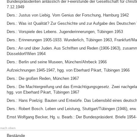
Bundespräsidenten anlässlich der Feierstunde der Gesellschaft für chri
7.12.1949
Ders.: Justus von Liebig. Vom Genius der Forschung, Hamburg 1942
Ders.: Was ist Qualität? Zur Geschichte und zur Aufgabe des Deutschen
Ders.: Vorspiele des Lebens. Jugenderinnerungen, Tübingen 1953
Ders.: Erinnerungen 1905-1933. Wunderlich, Tübingen 1963, Frankfurt/M
Ders.: An und über Juden. Aus Schriften und Reden (1906-1963), zusam
Düsseldorf/Wien 1964
Ders.: Berlin und seine Museen, München/Ahrbeck 1966
Aufzeichnungen 1945-1947, hgg. von Eberhard Pikart, Tübingen 1966
Ders.: Die großen Reden, München 1967
Ders.: Die Machtergreifung und das Ermächtigungsgesetz. Zwei nachgela
hgg. von Eberhard Pikart, Tübingen 1967
Ders.: Hans Poelzig: Bauten und Entwürfe. Das Lebensbild eines deutsch
Ders.: Robert Bosch. Leben und Leistung, Stuttgart/Tübingen (1946), erw
Ernst Wolfgang Becker, Hg. u. Bearb.: Der Bundespräsident. Briefe 1954-
nach oben
Bestände