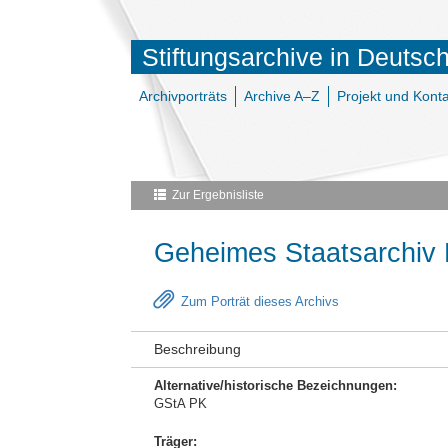
Stiftungsarchive in Deutsc
Archivporträts
Archive A–Z
Projekt und Konta
Zur Ergebnisliste
Geheimes Staatsarchiv P
Zum Porträt dieses Archivs
Beschreibung
Alternative/historische Bezeichnungen:
GStA PK
Träger: