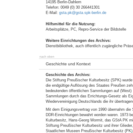
14195 Berlin-Dahlem
Telefon: 0049 (0) 30 266441301
E-Mail:
gsta.pk@gsta.spk-berlin.de
Hilfsmittel für die Nutzung:
Arbeitsplätze, PC, Repro-Service der Bildstelle
Weitere Einrichtungen des Archivs:
Dienstbibliothek, auch öffentlich zugängliche Präs
nach oben
Geschichte und Kontext
Geschichte des Archivs:
Die Stiftung Preußischer Kulturbesitz (SPK) wurde
die endgültige Auflösung des Staates Preußen ze
bedeutenden öffentlichen Sammlungen auf (West) B
Sammlungen durch das Errichtungs-Gesetz als Eige
Wiedervereinigung Deutschlands die ihr übertrage
Mit dem Einigungsvertrag von 1990 übernahm die S
DDR-Einrichtungen bewahrt worden waren. 1973 bea
Kulturbesitz, Hans-Georg Wormit, das GStA PK mit 
Stiftung Preußischer Kulturbesitz und ihrer Gliede
Staatlichen Museen Preußischer Kulturbesitz (PK), d