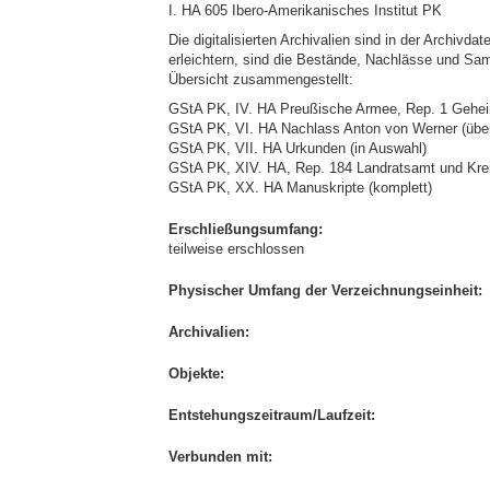
I. HA 605 Ibero-Amerikanisches Institut PK
Die digitalisierten Archivalien sind in der Archi
erleichtern, sind die Bestände, Nachlässe und Samm
Übersicht zusammengestellt:
GStA PK, IV. HA Preußische Armee, Rep. 1 Geheim
GStA PK, VI. HA Nachlass Anton von Werner (übe
GStA PK, VII. HA Urkunden (in Auswahl)
GStA PK, XIV. HA, Rep. 184 Landratsamt und Krei
GStA PK, XX. HA Manuskripte (komplett)
Erschließungsumfang:
teilweise erschlossen
Physischer Umfang der Verzeichnungseinheit:
Archivalien:
Objekte:
Entstehungszeitraum/Laufzeit:
Verbunden mit: