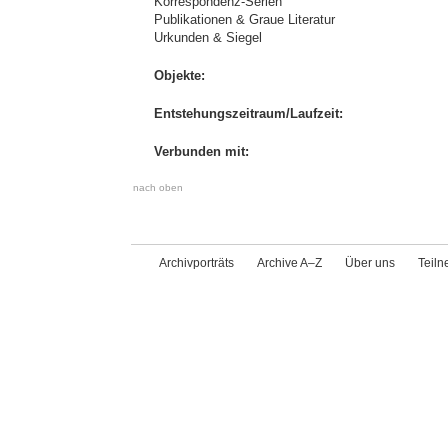
Korrespondenz-Serien
Publikationen & Graue Literatur
Urkunden & Siegel
Objekte:
Entstehungszeitraum/Laufzeit:
Verbunden mit:
nach oben
Archivporträts
Archive A–Z
Über uns
Teil