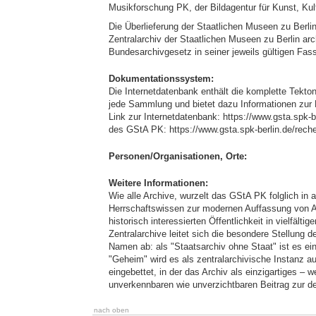
Musikforschung PK, der Bildagentur für Kunst, Ku
Die Überlieferung der Staatlichen Museen zu Berli
Zentralarchiv der Staatlichen Museen zu Berlin arc
Bundesarchivgesetz in seiner jeweils gültigen Fas
Dokumentationssystem:
Die Internetdatenbank enthält die komplette Tekt
jede Sammlung und bietet dazu Informationen zur 
Link zur Internetdatenbank: https://www.gsta.spk
des GStA PK: https://www.gsta.spk-berlin.de/rech
Personen/Organisationen, Orte:
Weitere Informationen:
Wie alle Archive, wurzelt das GStA PK folglich in
Herrschaftswissen zur modernen Auffassung von Ar
historisch interessierten Öffentlichkeit in vielfäl
Zentralarchive leitet sich die besondere Stellung
Namen ab: als "Staatsarchiv ohne Staat" ist es ein
"Geheim" wird es als zentralarchivische Instanz au
eingebettet, in der das Archiv als einzigartiges 
unverkennbaren wie unverzichtbaren Beitrag zur de
nach oben