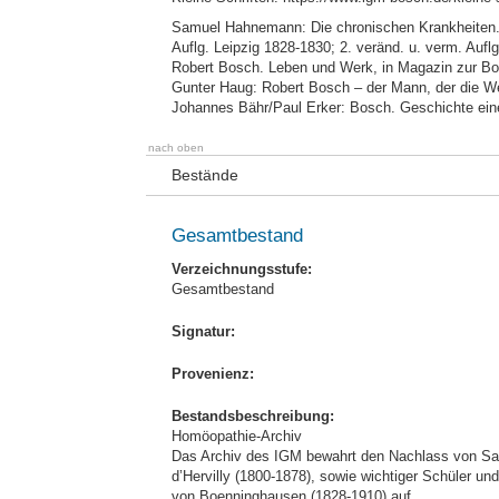
Samuel Hahnemann: Die chronischen Krankheiten. I
Auflg. Leipzig 1828-1830; 2. veränd. u. verm. Aufl
Robert Bosch. Leben und Werk, in Magazin zur Bos
Gunter Haug: Robert Bosch – der Mann, der die Wel
Johannes Bähr/Paul Erker: Bosch. Geschichte ei
nach oben
Bestände
Gesamtbestand
Verzeichnungsstufe:
Gesamtbestand
Signatur:
Provenienz:
Bestandsbeschreibung:
Homöopathie-Archiv
Das Archiv des IGM bewahrt den Nachlass von Sa
d’Hervilly (1800-1878), sowie wichtiger Schüler u
von Boenninghausen (1828-1910) auf.