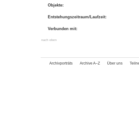
Objekte:
Entstehungszeitraum/Laufzeit:
Verbunden mit:
nach oben
Archivporträts
Archive A–Z
Über uns
Teil