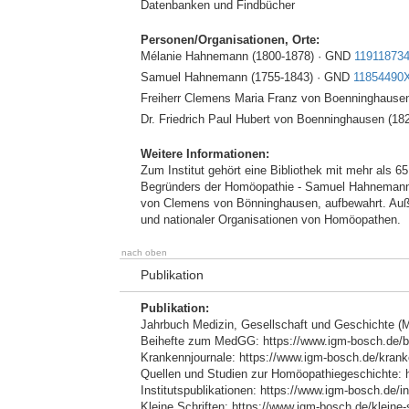
Datenbanken und Findbücher
Personen/Organisationen, Orte:
Mélanie Hahnemann (1800-1878) · GND
11911873
Samuel Hahnemann (1755-1843) · GND
11854490
Freiherr Clemens Maria Franz von Boenninghause
Dr. Friedrich Paul Hubert von Boenninghausen (1
Weitere Informationen:
Zum Institut gehört eine Bibliothek mit mehr als
Begründers der Homöopathie - Samuel Hahnemann (
von Clemens von Bönninghausen, aufbewahrt. Außer
und nationaler Organisationen von Homöopathen.
nach oben
Publikation
Publikation:
Jahrbuch Medizin, Gesellschaft und Geschichte 
Beihefte zum MedGG: https://www.igm-bosch.de/be
Krankennjournale: https://www.igm-bosch.de/krank
Quellen und Studien zur Homöopathiegeschichte: h
Institutspublikationen: https://www.igm-bosch.de/in
Kleine Schriften: https://www.igm-bosch.de/kleine-