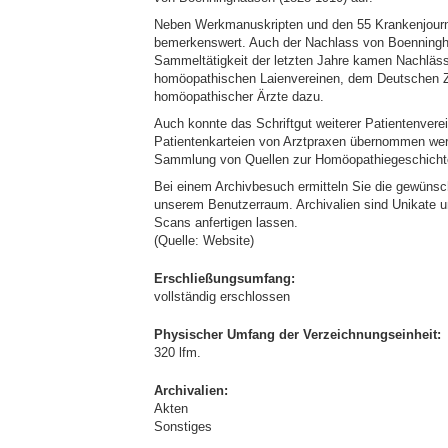
Neben Werkmanuskripten und den 55 Krankenjourn
bemerkenswert. Auch der Nachlass von Boenningha
Sammeltätigkeit der letzten Jahre kamen Nachlässe
homöopathischen Laienvereinen, dem Deutschen Zen
homöopathischer Ärzte dazu.
Auch konnte das Schriftgut weiterer Patientenvere
Patientenkarteien von Arztpraxen übernommen werd
Sammlung von Quellen zur Homöopathiegeschicht
Bei einem Archivbesuch ermitteln Sie die gewünsc
unserem Benutzerraum. Archivalien sind Unikate 
Scans anfertigen lassen.
(Quelle: Website)
Erschließungsumfang:
vollständig erschlossen
Physischer Umfang der Verzeichnungseinheit:
320 lfm.
Archivalien:
Akten
Sonstiges