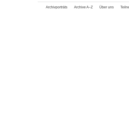
Archivporträts
Archive A–Z
Über uns
Teil