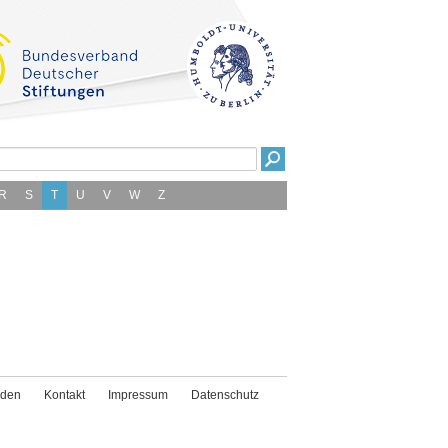
R
S
T
U
V
W
Z
den
Kontakt
Impressum
Datenschutz