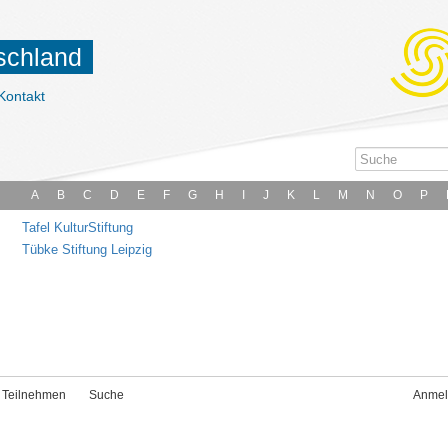
tschland
Kontakt
A
B
C
D
E
F
G
H
I
J
K
L
M
N
O
P
Tafel KulturStiftung
Tübke Stiftung Leipzig
Teilnehmen
Suche
Anmel