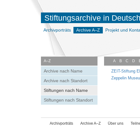
Stiftungsarchive in Deutsc
Archivporträts
Archive A–Z
Projekt und Konta
A–Z
A
B
C
D
Archive nach Name
ZEIT-Stiftung E
Zeppelin Muse
Archive nach Standort
Stiftungen nach Name
Stiftungen nach Standort
Archivporträts
Archive A–Z
Über uns
Teil