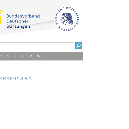
R
S
T
U
V
W
Z
ngsorganismus e. V.