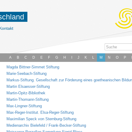
tschland
Kontakt
A
B
C
D
E
F
G
H
I
J
K
L
M
N
O
P
Magda Bittner-Simmet Stiftung
Marie-Seebach-Stiftung
Markus-Stiftung. Gesellschaft zur Förderung eines goetheanischen Bildu
Martin Elsaesser-Stiftung
Martin-Opitz-Bibliothek
Martin-Thomann-Stiftung
Max-Lingner-Stiftung
Max-Reger-Institut. Elsa-Reger-Stiftung
Maximilian Speck von Sternburg-Stiftung
Medienarchiv Bielefeld / Frank-Becker-Stiftung
Meissener-Porzellan-Sammlung Sigrid Pless