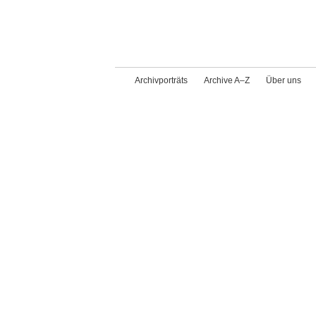
Archivporträts
Archive A–Z
Über uns