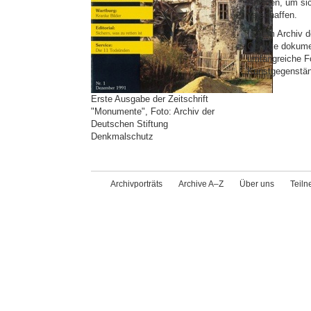
Anlagen, um sic
verschaffen.
In dem Archiv d
Objekte dokumen
umfangreiche F
Kunstgegenstä
Erste Ausgabe der Zeitschrift
"Monumente", Foto: Archiv der
Deutschen Stiftung
Denkmalschutz
Archivporträts
Archive A–Z
Über uns
Teil