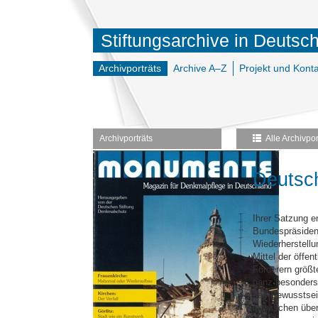
Stiftungsarchive in Deutsc
Archivporträts
Archive A–Z
Projekt und Konta
Archivporträts
Alle Archivpor
Deutsc
Ihrer Satzung e
Bundespräsiden
Wiederherstellu
Mittel der öffe
Förderern größte
ganz besonders
das Bewusstsei
inzwischen über