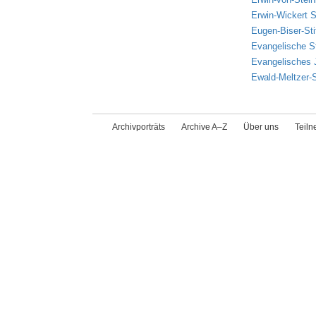
Erwin-Wickert S
Eugen-Biser-Sti
Evangelische St
Evangelisches 
Ewald-Meltzer-S
Archivporträts
Archive A–Z
Über uns
Teil