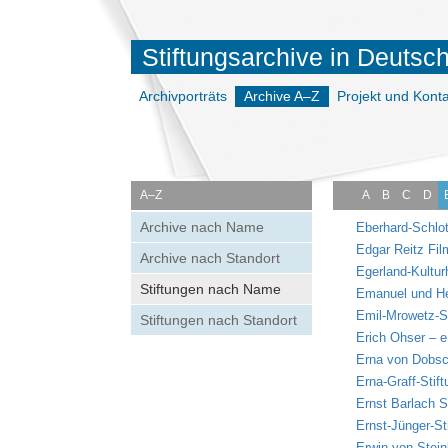
Stiftungsarchive in Deutsc
Archivporträts
Archive A–Z
Projekt und Konta
A–Z
A
B
C
D
Archive nach Name
Eberhard-Schlot
Edgar Reitz Fil
Archive nach Standort
Egerland-Kultur
Stiftungen nach Name
Emanuel und He
Emil-Mrowetz-St
Stiftungen nach Standort
Erich Ohser – e
Erna von Dobsch
Erna-Graff-Stift
Ernst Barlach S
Ernst-Jünger-St
Erwin-von-Stein