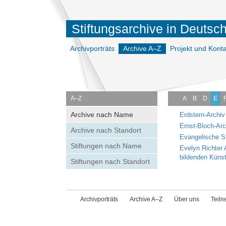
Stiftungsarchive in Deutsc
Archivporträts
Archive A–Z
Projekt und Konta
A–Z
A
B
D
E
Archive nach Name
Erdstern-Archiv
Ernst-Bloch-Arc
Archive nach Standort
Evangelische S
Stiftungen nach Name
Evelyn Richter
bildenden Künst
Stiftungen nach Standort
Archivporträts
Archive A–Z
Über uns
Teil