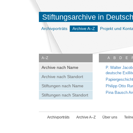
Stiftungsarchive in Deutsc
Archivporträts
Archive A–Z
Projekt und Konta
A–Z
A
B
D
E
Archive nach Name
P. Walter Jacob
deutsche Exillit
Archive nach Standort
Papiergeschich
Stiftungen nach Name
Philipp Otto Ru
Pina Bausch Ar
Stiftungen nach Standort
Archivporträts
Archive A–Z
Über uns
Teil