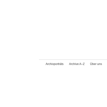
Archivporträts
Archive A–Z
Über uns