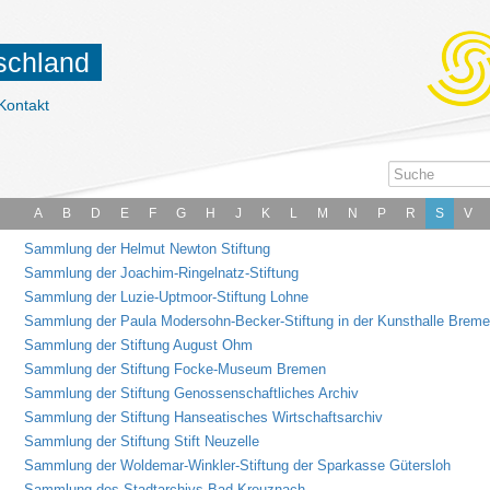
tschland
Kontakt
A
B
D
E
F
G
H
J
K
L
M
N
P
R
S
V
Sammlung der Helmut Newton Stiftung
Sammlung der Joachim-Ringelnatz-Stiftung
Sammlung der Luzie-Uptmoor-Stiftung Lohne
Sammlung der Paula Modersohn-Becker-Stiftung in der Kunsthalle Brem
Sammlung der Stiftung August Ohm
Sammlung der Stiftung Focke-Museum Bremen
Sammlung der Stiftung Genossenschaftliches Archiv
Sammlung der Stiftung Hanseatisches Wirtschaftsarchiv
Sammlung der Stiftung Stift Neuzelle
Sammlung der Woldemar-Winkler-Stiftung der Sparkasse Gütersloh
Sammlung des Stadtarchivs Bad Kreuznach