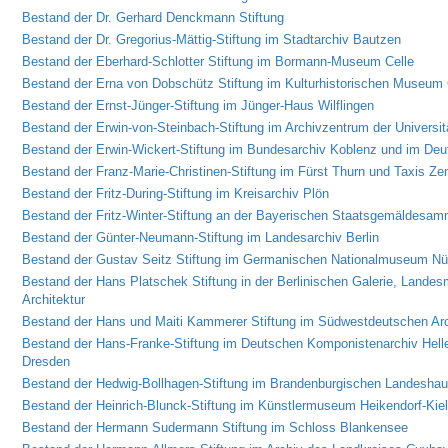
Bestand der Dr. Gerhard Denckmann Stiftung
Bestand der Dr. Gregorius-Mättig-Stiftung im Stadtarchiv Bautzen
Bestand der Eberhard-Schlotter Stiftung im Bormann-Museum Celle
Bestand der Erna von Dobschütz Stiftung im Kulturhistorischen Museum 
Bestand der Ernst-Jünger-Stiftung im Jünger-Haus Wilflingen
Bestand der Erwin-von-Steinbach-Stiftung im Archivzentrum der Universitä
Bestand der Erwin-Wickert-Stiftung im Bundesarchiv Koblenz und im Deu
Bestand der Franz-Marie-Christinen-Stiftung im Fürst Thurn und Taxis Zen
Bestand der Fritz-During-Stiftung im Kreisarchiv Plön
Bestand der Fritz-Winter-Stiftung an der Bayerischen Staatsgemäldesa
Bestand der Günter-Neumann-Stiftung im Landesarchiv Berlin
Bestand der Gustav Seitz Stiftung im Germanischen Nationalmuseum N
Bestand der Hans Platschek Stiftung in der Berlinischen Galerie, Lande
Architektur
Bestand der Hans und Maiti Kammerer Stiftung im Südwestdeutschen Arch
Bestand der Hans-Franke-Stiftung im Deutschen Komponistenarchiv Hel
Dresden
Bestand der Hedwig-Bollhagen-Stiftung im Brandenburgischen Landeshau
Bestand der Heinrich-Blunck-Stiftung im Künstlermuseum Heikendorf-Kiel
Bestand der Hermann Sudermann Stiftung im Schloss Blankensee