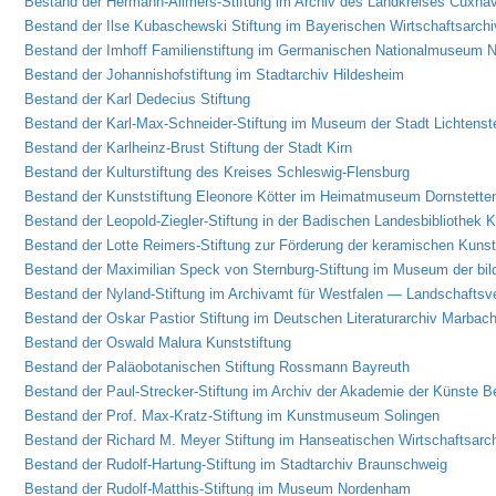
Bestand der Hermann-Allmers-Stiftung im Archiv des Landkreises Cuxha
Bestand der Ilse Kubaschewski Stiftung im Bayerischen Wirtschaftsarchi
Bestand der Imhoff Familienstiftung im Germanischen Nationalmuseum N
Bestand der Johannishofstiftung im Stadtarchiv Hildesheim
Bestand der Karl Dedecius Stiftung
Bestand der Karl-Max-Schneider-Stiftung im Museum der Stadt Lichtenst
Bestand der Karlheinz-Brust Stiftung der Stadt Kirn
Bestand der Kulturstiftung des Kreises Schleswig-Flensburg
Bestand der Kunststiftung Eleonore Kötter im Heimatmuseum Dornstette
Bestand der Leopold-Ziegler-Stiftung in der Badischen Landesbibliothek K
Bestand der Lotte Reimers-Stiftung zur Förderung der keramischen Kunst
Bestand der Maximilian Speck von Sternburg-Stiftung im Museum der bi
Bestand der Nyland-Stiftung im Archivamt für Westfalen — Landschaftsv
Bestand der Oskar Pastior Stiftung im Deutschen Literaturarchiv Marbac
Bestand der Oswald Malura Kunststiftung
Bestand der Paläobotanischen Stiftung Rossmann Bayreuth
Bestand der Paul-Strecker-Stiftung im Archiv der Akademie der Künste Be
Bestand der Prof. Max-Kratz-Stiftung im Kunstmuseum Solingen
Bestand der Richard M. Meyer Stiftung im Hanseatischen Wirtschaftsarc
Bestand der Rudolf-Hartung-Stiftung im Stadtarchiv Braunschweig
Bestand der Rudolf-Matthis-Stiftung im Museum Nordenham