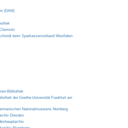
eum (DAM)
iothek
 Chemnitz
l Schmidt beim Sparkassenverband Westfalen-
nen-Bibliothek
bliothek der Goethe-Universität Frankfurt am
 Germanischen Nationalmuseums Nürnberg
rchiv Dresden
deshauptarchiv
dtarchiv Mannheim