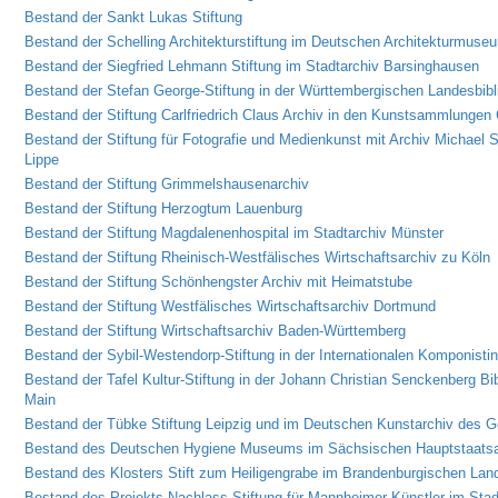
Bestand der Sankt Lukas Stiftung
Bestand der Schelling Architekturstiftung im Deutschen Architekturmus
Bestand der Siegfried Lehmann Stiftung im Stadtarchiv Barsinghausen
Bestand der Stefan George-Stiftung in der Württembergischen Landesbibl
Bestand der Stiftung Carlfriedrich Claus Archiv in den Kunstsammlungen
Bestand der Stiftung für Fotografie und Medienkunst mit Archiv Michae
Lippe
Bestand der Stiftung Grimmelshausenarchiv
Bestand der Stiftung Herzogtum Lauenburg
Bestand der Stiftung Magdalenenhospital im Stadtarchiv Münster
Bestand der Stiftung Rheinisch-Westfälisches Wirtschaftsarchiv zu Köln
Bestand der Stiftung Schönhengster Archiv mit Heimatstube
Bestand der Stiftung Westfälisches Wirtschaftsarchiv Dortmund
Bestand der Stiftung Wirtschaftsarchiv Baden-Württemberg
Bestand der Sybil-Westendorp-Stiftung in der Internationalen Komponistin
Bestand der Tafel Kultur-Stiftung in der Johann Christian Senckenberg Bi
Main
Bestand der Tübke Stiftung Leipzig und im Deutschen Kunstarchiv des
Bestand des Deutschen Hygiene Museums im Sächsischen Hauptstaatsa
Bestand des Klosters Stift zum Heiligengrabe im Brandenburgischen Lan
Bestand des Projekts Nachlass-Stiftung für Mannheimer Künstler im Sta