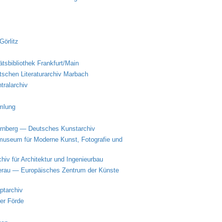
Görlitz
tsbibliothek Frankfurt/Main
tschen Literaturarchiv Marbach
tralarchiv
mmlung
ürnberg — Deutsches Kunstarchiv
smuseum für Moderne Kunst, Fotografie und
iv für Architektur und Ingenieurbau
lerau — Europäisches Zentrum der Künste
ptarchiv
er Förde