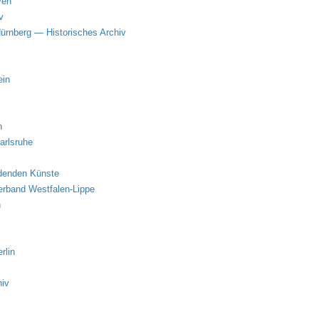
ven
v
ürnberg — Historisches Archiv
ein
n
arlsruhe
ldenden Künste
erband Westfalen-Lippe
h
rlin
hiv