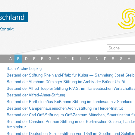
tschland
Kontakt
A
B
D
E
F
G
H
J
K
L
M
N
P
R
S
V
Bach-Archiv Leipzig
Bestand der Stiftung Rheinland-Pfalz für Kultur — Sammlung Josef Steib
Bestand der Abraham Dürninger Stiftung im Archiv der Brüder-Unität
Bestand der Alfred Toepfer Stiftung F.V.S. im Hanseatischen Wirtschafts
Bestand der Alfred-Ahner-Stiftung
Bestand der Bartholomäus-Koßmann-Stiftung im Landesarchiv Saarland
Bestand der Campenhausenschen Archivstiftung im Herder-Institut
Bestand der Carl Orff-Stiftung im Orff-Zentrum München, Staatsinstitut 
Bestand der Christine-Perthen-Stiftung in der Berlinischen Galerie, Lan
Architektur
Bestand der Deutschen Schillerstiftung von 1859 im Goethe- und Schiller