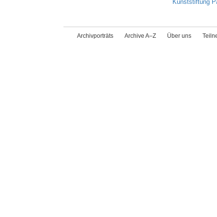
Kunststiftung P
Archivporträts
Archive A–Z
Über uns
Teil