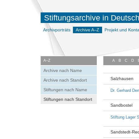
Stiftungsarchive in Deutsc
Archivporträts
Archive A–Z
Projekt und Konta
A–Z
A
B
C
D
Archive nach Name
Salzhausen
Archive nach Standort
Stiftungen nach Name
Dr. Gerhard De
Stiftungen nach Standort
Sandbostel
Stiftung Lager 
Sandstedt-Rec