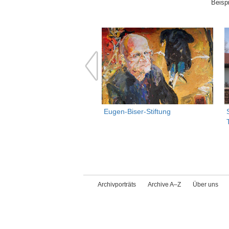
Beisp
Eugen-Biser-Stiftung
Archivporträts
Archive A–Z
Über uns