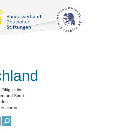
chland
ltig ist ihr
en und Sport.
nden.
erchieren.